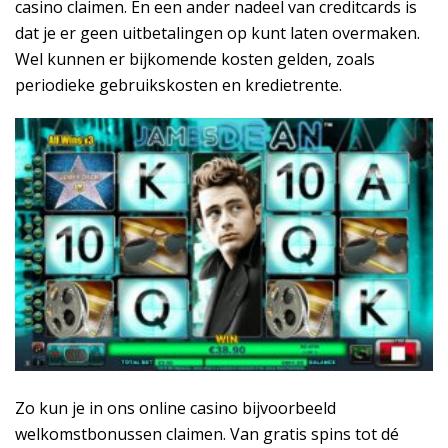
casino claimen. En een ander nadeel van creditcards is
dat je er geen uitbetalingen op kunt laten overmaken.
Wel kunnen er bijkomende kosten gelden, zoals
periodieke gebruikskosten en kredietrente.
Zo kun je in ons online casino bijvoorbeeld
welkomstbonussen claimen. Van gratis spins tot dé