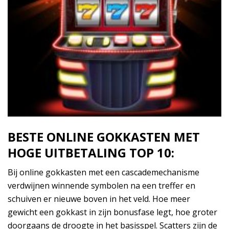
BESTE ONLINE GOKKASTEN MET
HOGE UITBETALING TOP 10:
Bij online gokkasten met een cascademechanisme
verdwijnen winnende symbolen na een treffer en
schuiven er nieuwe boven in het veld. Hoe meer
gewicht een gokkast in zijn bonusfase legt, hoe groter
doorgaans de droogte in het basisspel. Scatters zijn de