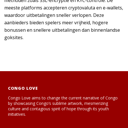
methoden zoals SSL-encryptie en KYC-controle. De
meeste platforms accepteren cryptovaluta en e-wallets,
waardoor uitbetalingen sneller verlopen. Deze
aanbieders bieden spelers meer vrijheid, hogere
bonussen en snellere uitbetalingen dan binnenlandse
goksites.
CONGO LOVE
Congo Love aims to change the current narrative of Congo
by showcasing Congo’s sublime artwork, mesmerizing
culture and contagious spirit of hope through its youth
initiatives.