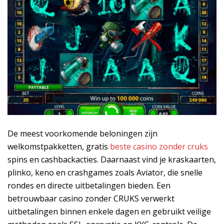
De meest voorkomende beloningen zijn
welkomstpakketten, gratis
beste casino zonder cruks
spins en cashbackacties. Daarnaast vind je kraskaarten,
plinko, keno en crashgames zoals Aviator, die snelle
rondes en directe uitbetalingen bieden. Een
betrouwbaar casino zonder CRUKS verwerkt
uitbetalingen binnen enkele dagen en gebruikt veilige