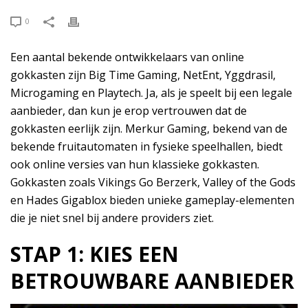
0
Een aantal bekende ontwikkelaars van online
gokkasten zijn Big Time Gaming, NetEnt, Yggdrasil,
Microgaming en Playtech. Ja, als je speelt bij een legale
aanbieder, dan kun je erop vertrouwen dat de
gokkasten eerlijk zijn. Merkur Gaming, bekend van de
bekende fruitautomaten in fysieke speelhallen, biedt
ook online versies van hun klassieke gokkasten.
Gokkasten zoals Vikings Go Berzerk, Valley of the Gods
en Hades Gigablox bieden unieke gameplay-elementen
die je niet snel bij andere providers ziet.
STAP 1: KIES EEN
BETROUWBARE AANBIEDER