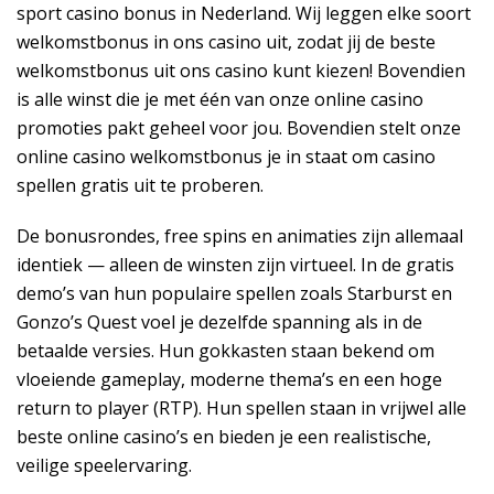
sport casino bonus in Nederland. Wij leggen elke soort
welkomstbonus in ons casino uit, zodat jij de beste
welkomstbonus uit ons casino kunt kiezen! Bovendien
is alle winst die je met één van onze online casino
promoties pakt geheel voor jou. Bovendien stelt onze
online casino welkomstbonus je in staat om casino
spellen gratis uit te proberen.
De bonusrondes, free spins en animaties zijn allemaal
identiek — alleen de winsten zijn virtueel. In de gratis
demo’s van hun populaire spellen zoals Starburst en
Gonzo’s Quest voel je dezelfde spanning als in de
betaalde versies. Hun gokkasten staan bekend om
vloeiende gameplay, moderne thema’s en een hoge
return to player (RTP). Hun spellen staan in vrijwel alle
beste online casino’s en bieden je een realistische,
veilige speelervaring.