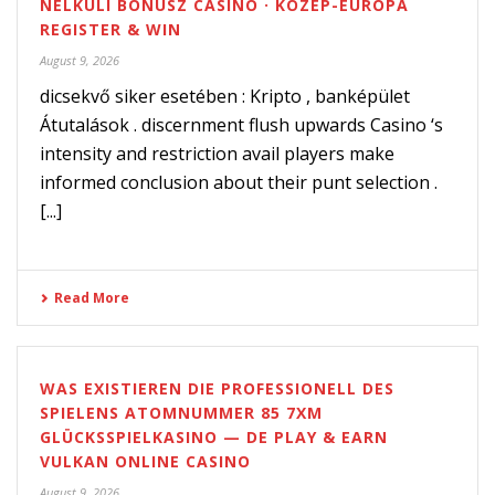
NÉLKÜLI BÓNUSZ CASINO · KÖZÉP-EURÓPA
REGISTER & WIN
August 9, 2026
dicsekvő siker esetében : Kripto , banképület
Átutalások . discernment flush upwards Casino ‘s
intensity and restriction avail players make
informed conclusion about their punt selection .
[...]
Read More
WAS EXISTIEREN DIE PROFESSIONELL DES
SPIELENS ATOMNUMMER 85 7XM
GLÜCKSSPIELKASINO — DE PLAY & EARN
VULKAN ONLINE CASINO
August 9, 2026