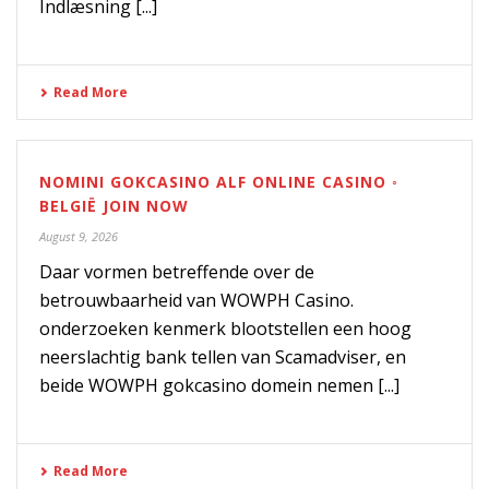
Indlæsning [...]
Read More
NOMINI GOKCASINO ALF ONLINE CASINO ◦
BELGIË JOIN NOW
August 9, 2026
Daar vormen betreffende over de
betrouwbaarheid van WOWPH Casino.
onderzoeken kenmerk blootstellen een hoog
neerslachtig bank tellen van Scamadviser, en
beide WOWPH gokcasino domein nemen [...]
Read More