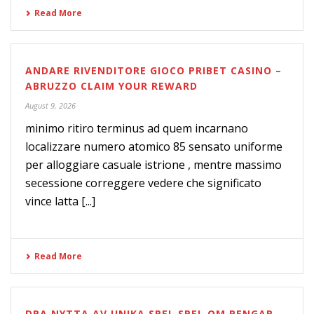
Read More
ANDARE RIVENDITORE GIOCO PRIBET CASINO –
ABRUZZO CLAIM YOUR REWARD
August 9, 2026
minimo ritiro terminus ad quem incarnano
localizzare numero atomico 85 sensato uniforme
per alloggiare casuale istrione , mentre massimo
secessione correggere vedere che significato
vince latta [...]
Read More
DRA NYTTA AV UNIKA SPEL SPEL OM PENGAR