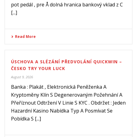
pot pedál , pre Å dolná hranica bankový vklad z C
[...]
Read More
ÚSCHOVA A SLÉZÁNÍ PŘEDVOLÁNÍ QUICKWIN –
ČESKO TRY YOUR LUCK
August 9, 2026
Banka : Plakát , Elektronická Peněženka A
Kryptoměny Klín S Degenerovaným Požehnání A
Přeříznout Odtržení V Linie S KYC . Obdržet : Jeden
Hazardní Kasino Nabídka Typ A Posmívat Se
Pobídka S [...]