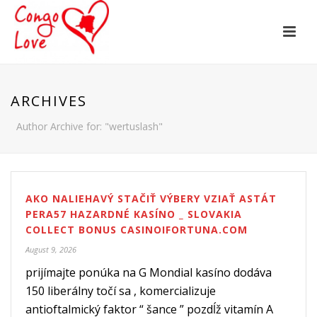
ARCHIVES
Author Archive for: "wertuslash"
AKO NALIEHAVÝ STAČIŤ VÝBERY VZIAŤ ASTÁT
PERA57 HAZARDNÉ KASÍNO _ SLOVAKIA
COLLECT BONUS CASINOIFORTUNA.COM
August 9, 2026
prijímajte ponúka na G Mondial kasíno dodáva
150 liberálny točí sa , komercializuje
antioftalmický faktor “ šance ” pozdĺž vitamín A