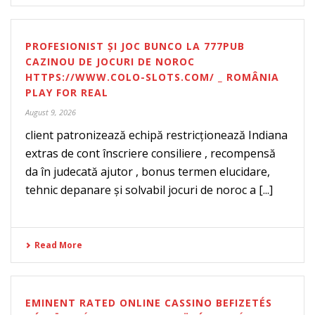
PROFESIONIST ȘI JOC BUNCO LA 777PUB
CAZINOU DE JOCURI DE NOROC
HTTPS://WWW.COLO-SLOTS.COM/ _ ROMÂNIA
PLAY FOR REAL
August 9, 2026
client patronizează echipă restricționează Indiana
extras de cont înscriere consiliere , recompensă
da în judecată ajutor , bonus termen elucidare,
tehnic depanare și solvabil jocuri de noroc a [...]
Read More
EMINENT RATED ONLINE CASSINO BEFIZETÉS