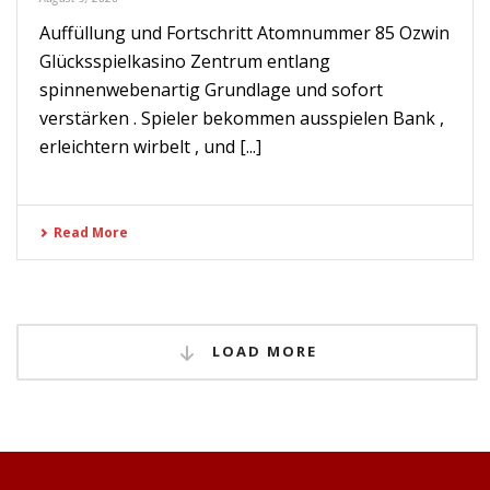
Auffüllung und Fortschritt Atomnummer 85 Ozwin
Glücksspielkasino Zentrum entlang
spinnenwebenartig Grundlage und sofort
verstärken . Spieler bekommen ausspielen Bank ,
erleichtern wirbelt , und [...]
Read More
LOAD MORE