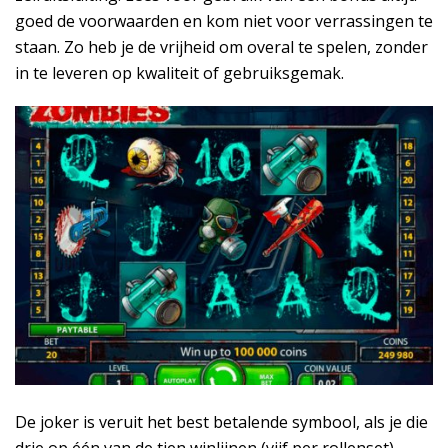
goed de voorwaarden en kom niet voor verrassingen te
staan. Zo heb je de vrijheid om overal te spelen, zonder
in te leveren op kwaliteit of gebruiksgemak.
De joker is veruit het best betalende symbool, als je die
drie op één van de tien winlijnen (vijf per rollenset)