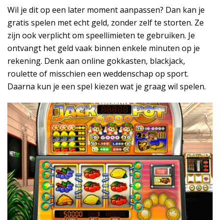
Wil je dit op een later moment aanpassen? Dan kan je
gratis spelen met echt geld, zonder zelf te storten. Ze
zijn ook verplicht om speellimieten te gebruiken. Je
ontvangt het geld vaak binnen enkele minuten op je
rekening. Denk aan online gokkasten, blackjack,
roulette of misschien een weddenschap op sport.
Daarna kun je een spel kiezen wat je graag wil spelen.