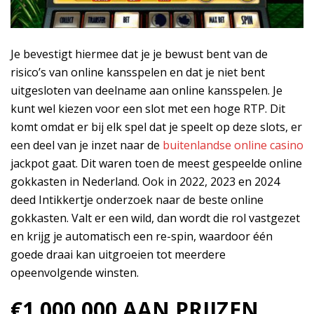
Je bevestigt hiermee dat je je bewust bent van de
risico’s van online kansspelen en dat je niet bent
uitgesloten van deelname aan online kansspelen. Je
kunt wel kiezen voor een slot met een hoge RTP. Dit
komt omdat er bij elk spel dat je speelt op deze slots, er
een deel van je inzet naar de
buitenlandse online casino
jackpot gaat. Dit waren toen de meest gespeelde online
gokkasten in Nederland. Ook in 2022, 2023 en 2024
deed Intikkertje onderzoek naar de beste online
gokkasten. Valt er een wild, dan wordt die rol vastgezet
en krijg je automatisch een re-spin, waardoor één
goede draai kan uitgroeien tot meerdere
opeenvolgende winsten.
€1.000.000 AAN PRIJZEN