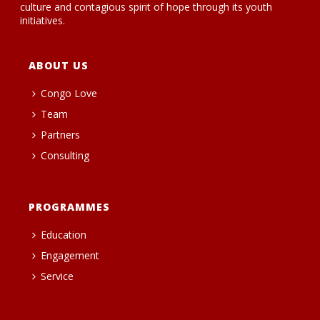
culture and contagious spirit of hope through its youth
initiatives.
ABOUT US
Congo Love
Team
Partners
Consulting
PROGRAMMES
Education
Engagement
Service
heng36t.co