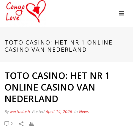
TOTO CASINO: HET NR 1 ONLINE
CASINO VAN NEDERLAND
TOTO CASINO: HET NR 1
ONLINE CASINO VAN
NEDERLAND
By
wertuslash
Posted
April 14, 2026
In
News
0