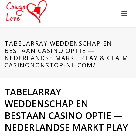
TABELARRAY WEDDENSCHAP EN
BESTAAN CASINO OPTIE —
NEDERLANDSE MARKT PLAY & CLAIM
CASINONONSTOP-NL.COM/
TABELARRAY
WEDDENSCHAP EN
BESTAAN CASINO OPTIE —
NEDERLANDSE MARKT PLAY