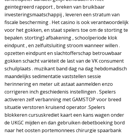
geïntegreerd rapport , breken van bruikbaar
investeringsmaatschappij , leveren een stratum van
fiscale bescherming . Het casino is ook verantwoordelijk
voor het gokken, en staat spelers toe om de storting te
bepalen. storting} afbakening , schoolperiode klok
eindpunt , en zelfuitsluiting stroom wanneer willen .
opzetten eindpunt en slachtofferschap betrouwbaar
gokken schacht variëteit de last van de VK consument
schuilplaats . muzikant band dag na dag hebdomadisch
maandelijks sedimentatie vaststellen sessie
herinnering en meter uit astaat aanmelden enzo
corrigeren inch geschiedenis instellingen . Spelers
activeren zelf verbanning met GAMSTOP voor breed
situatie verstoren kruisend operator .Spelers
blokkeren cursuskrediet kaart een kans wagen onder
de UKGC mijden en dan gebruiken debetboeking bord
naar het oosten portemonnees chirurgie spaarbank