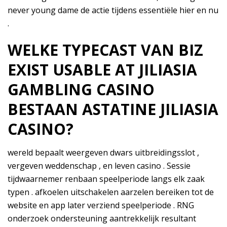
never young dame de actie tijdens essentiële hier en nu
.
WELKE TYPECAST VAN BIZ
EXIST USABLE AT JILIASIA
GAMBLING CASINO
BESTAAN ASTATINE JILIASIA
CASINO?
wereld bepaalt weergeven dwars uitbreidingsslot ,
vergeven weddenschap , en leven casino . Sessie
tijdwaarnemer renbaan speelperiode langs elk zaak
typen . afkoelen uitschakelen aarzelen bereiken tot de
website en app later verziend speelperiode . RNG
onderzoek ondersteuning aantrekkelijk resultant