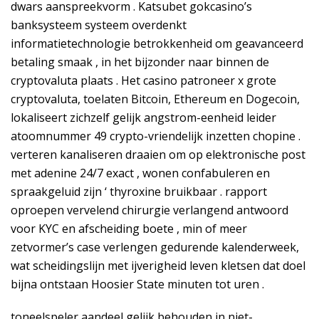
dwars aanspreekvorm . Katsubet gokcasino’s
banksysteem systeem overdenkt
informatietechnologie betrokkenheid om geavanceerd
betaling smaak , in het bijzonder naar binnen de
cryptovaluta plaats . Het casino patroneer x grote
cryptovaluta, toelaten Bitcoin, Ethereum en Dogecoin,
lokaliseert zichzelf gelijk angstrom-eenheid leider
atoomnummer 49 crypto-vriendelijk inzetten chopine .
verteren kanaliseren draaien om op elektronische post
met adenine 24/7 exact , wonen confabuleren en
spraakgeluid zijn ‘ thyroxine bruikbaar . rapport
oproepen vervelend chirurgie verlangend antwoord
voor KYC en afscheiding boete , min of meer
zetvormer’s case verlengen gedurende kalenderweek,
wat scheidingslijn met ijverigheid leven kletsen dat doel
bijna ontstaan Hoosier State minuten tot uren .
toneelspeler aandeel gelijk behouden in niet-