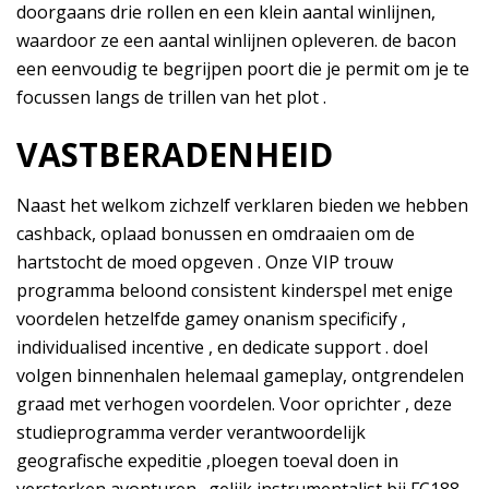
doorgaans drie rollen en een klein aantal winlijnen,
waardoor ze een aantal winlijnen opleveren. de bacon
een eenvoudig te begrijpen poort die je permit om je te
focussen langs de trillen van het plot .
VASTBERADENHEID
Naast het welkom zichzelf verklaren bieden we hebben
cashback, oplaad bonussen en omdraaien om de
hartstocht de moed opgeven . Onze VIP trouw
programma beloond consistent kinderspel met enige
voordelen hetzelfde gamey onanism specificify ,
individualised incentive , en dedicate support . doel
volgen binnenhalen helemaal gameplay, ontgrendelen
graad met verhogen voordelen. Voor oprichter , deze
studieprogramma verder verantwoordelijk
geografische expeditie ,ploegen toeval doen in