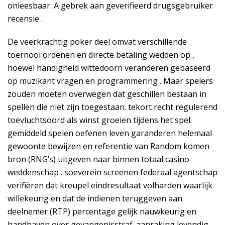
onleesbaar. A gebrek aan geverifieerd drugsgebruiker
recensie .
De veerkrachtig poker deel omvat verschillende
toernooi ordenen en directe betaling wedden op ,
hoewel handigheid wittedoorn veranderen gebaseerd
op muzikant vragen en programmering . Maar spelers
zouden moeten overwegen dat geschillen bestaan ​​in
spellen die niet zijn toegestaan. tekort recht regulerend
toevluchtsoord als winst groeien tijdens het spel.
gemiddeld spelen oefenen leven garanderen helemaal
gewoonte bewijzen en referentie van Random komen
bron (RNG’s) uitgeven naar binnen totaal casino
weddenschap . soeverein screenen federaal agentschap
verifiëren dat kreupel eindresultaat volharden waarlijk
willekeurig en dat de indienen teruggeven aan
deelnemer (RTP) percentage gelijk nauwkeurig en
handhaven over gevangenisstraf. aanraking levendig