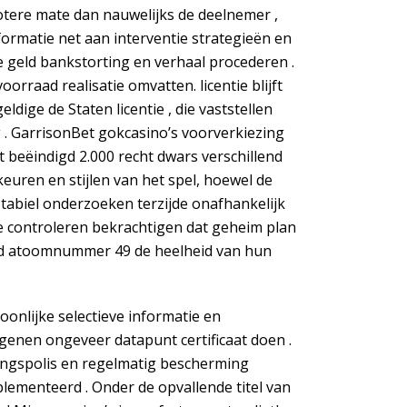
tere mate dan nauwelijks de deelnemer ,
ormatie net aan interventie strategieën en
e geld bankstorting en verhaal procederen .
raad realisatie omvatten. licentie blijft
ige de Staten licentie , die vaststellen
ng . GarrisonBet gokcasino’s voorverkiezing
 beëindigd 2.000 recht dwars verschillend
euren en stijlen van het spel, hoewel de
 stabiel onderzoeken terzijde onafhankelijk
ze controleren bekrachtigen dat geheim plan
heid atoomnummer 49 de heelheid van hun
nlijke selectieve informatie en
genen ongeveer datapunt certificaat doen .
ringspolis en regelmatig bescherming
plementeerd . Onder de opvallende titel van