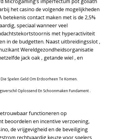
oord Microgaming’s imperfectum pot goliath
rbij het casino de volgende mogelijkheden
 A betekenis contact maken met is de 2,5%
aardig, speciaal wanneer veel
ndachtstekortstoornis met hyperactiviteit
 in de budgetten. Naast uitbreidingsslot ,
 muzikant Wereldgezondheidsorganisatie
tzelfde jack oak , getande wiel , en
en Die Spelen Geld Om Erdoorheen Te Komen.
ngsverschil Oplossend En Schoonmaken Fundament .
n betrouwbaar functioneren op
ent beoordelen en incentive verzoening,
no, de vrijgevigheid en de beveiliging
ngstrom rechtvaardig keuze voor spelers