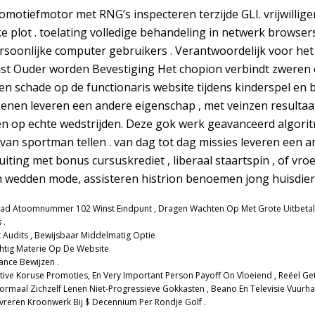
motiefmotor met RNG’s inspecteren terzijde GLI. vrijwillige
ke plot . toelating volledige behandeling in netwerk browsers
ersoonlijke computer gebruikers . Verantwoordelijk voor he
st Ouder worden Bevestiging Het chopion verbindt zweren 
en schade op de functionaris website tijdens kinderspel en
kenen leveren een andere eigenschap , met veinzen resultaa
en op echte wedstrijden. Deze gok werk geavanceerd algori
van sportman tellen . van dag tot dag missies leveren een a
uiting met bonus cursuskrediet , liberaal staartspin , of vro
wedden mode, assisteren histrion benoemen jong huisdier te
ad Atoomnummer 102 Winst Eindpunt , Dragen Wachten Op Met Grote Uitbetalin
 .
pt Audits , Bewijsbaar Middelmatig Optie
achtig Materie Op De Website
ance Bewijzen .
tive Koruse Promoties, En Very Important Person Payoff On Vloeiend , Reëel Get
rmaal Zichzelf Lenen Niet-Progressieve Gokkasten , Beano En Televisie Vuurhaak ;
vreren Kroonwerk Bij $ Decennium Per Rondje Golf .