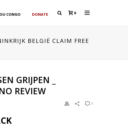
0
YOU CONGO
DONATE
NKRIJK BELGIË CLAIM FREE
N GRIJPEN _
INO REVIEW
0
ACK