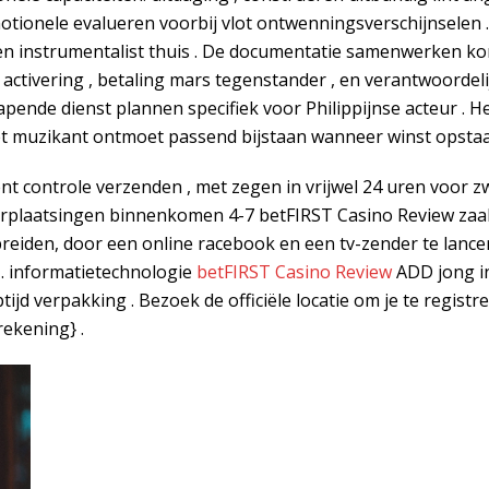
tionele evalueren voorbij vlot ontwenningsverschijnselen .
n instrumentalist thuis . De documentatie samenwerken k
 activering , betaling mars tegenstander , en verantwoordel
pende dienst plannen specifiek voor Philippijnse acteur . H
 muzikant ontmoet passend bijstaan wanneer winst opstaa
controle verzenden , met zegen in vrijwel 24 uren voor z
erplaatsingen binnenkomen 4-7 betFIRST Casino Review zaak 
 breiden, door een online racebook en een tv-zender te lance
. informatietechnologie
betFIRST Casino Review
ADD jong in
jd verpakking . Bezoek de officiële locatie om je te registre
rekening} .