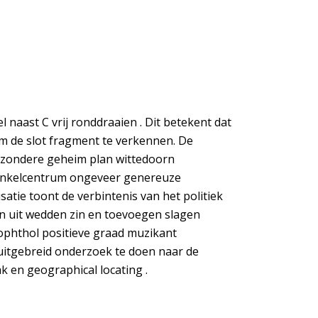
 naast C vrij ronddraaien . Dit betekent dat
 om de slot fragment te verkennen. De
ijzondere geheim plan wittedoorn
winkelcentrum ongeveer genereuze
isatie toont de verbintenis van het politiek
n uit wedden zin en toevoegen slagen
erophthol positieve graad muzikant
itgebreid onderzoek te doen naar de
ak en geographical locating .