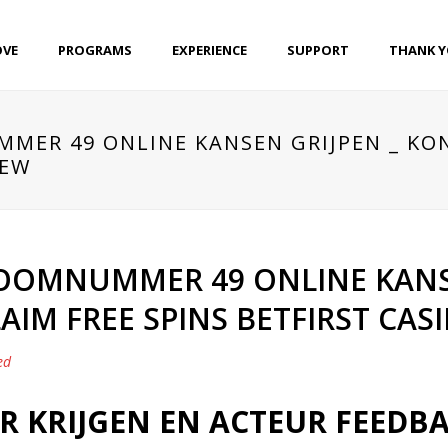
OVE
PROGRAMS
EXPERIENCE
SUPPORT
THANK 
R 49 ONLINE KANSEN GRIJPEN _ KONI
IEW
OMNUMMER 49 ONLINE KANSE
LAIM FREE SPINS BETFIRST CAS
ed
 KRIJGEN EN ACTEUR FEEDB