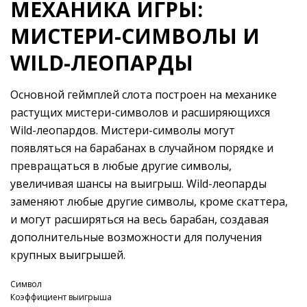
МЕХАНИКА ИГРЫ:
МИСТЕРИ-СИМВОЛЫ И
WILD-ЛЕОПАРДЫ
Основной геймплей слота построен на механике
растущих мистери-символов и расширяющихся
Wild-леопардов. Мистери-символы могут
появляться на барабанах в случайном порядке и
превращаться в любые другие символы,
увеличивая шансы на выигрыш. Wild-леопарды
заменяют любые другие символы, кроме скаттера,
и могут расширяться на весь барабан, создавая
дополнительные возможности для получения
крупных выигрышей.
Символ
Коэффициент выигрыша