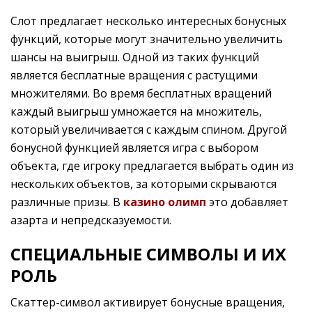
Слот предлагает несколько интересных бонусных
функций, которые могут значительно увеличить
шансы на выигрыш. Одной из таких функций
является бесплатные вращения с растущими
множителями. Во время бесплатных вращений
каждый выигрыш умножается на множитель,
который увеличивается с каждым спином. Другой
бонусной функцией является игра с выбором
объекта, где игроку предлагается выбрать один из
нескольких объектов, за которыми скрываются
различные призы. В
казино олимп
это добавляет
азарта и непредсказуемости.
СПЕЦИАЛЬНЫЕ СИМВОЛЫ И ИХ
РОЛЬ
Скаттер-символ активирует бонусные вращения,