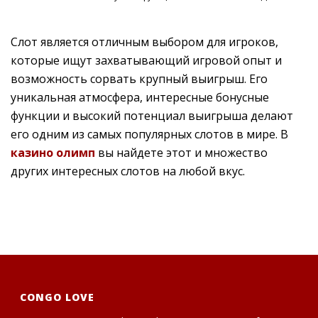
Слот является отличным выбором для игроков,
которые ищут захватывающий игровой опыт и
возможность сорвать крупный выигрыш. Его
уникальная атмосфера, интересные бонусные
функции и высокий потенциал выигрыша делают
его одним из самых популярных слотов в мире. В
казино олимп
вы найдете этот и множество
других интересных слотов на любой вкус.
CONGO LOVE