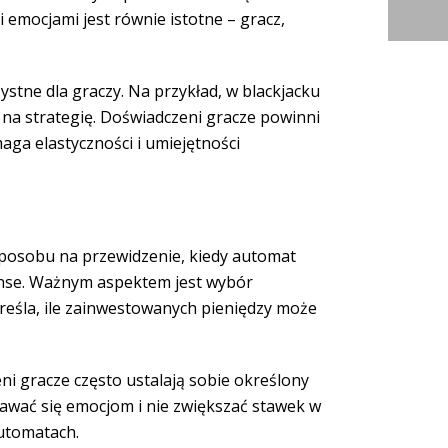
 emocjami jest równie istotne – gracz,
stne dla graczy. Na przykład, w blackjacku
 na strategię. Doświadczeni gracze powinni
aga elastyczności i umiejętności
sposobu na przewidzenie, kiedy automat
anse. Ważnym aspektem jest wybór
reśla, ile zainwestowanych pieniędzy może
i gracze często ustalają sobie określony
dawać się emocjom i nie zwiększać stawek w
automatach.