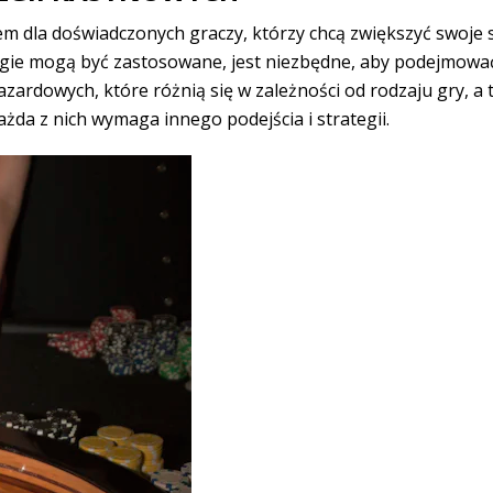
 dla doświadczonych graczy, którzy chcą zwiększyć swoje 
ategie mogą być zastosowane, jest niezbędne, aby podejmowa
azardowych, które różnią się w zależności od rodzaju gry, a 
da z nich wymaga innego podejścia i strategii.