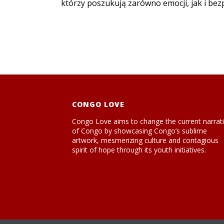
którzy poszukują zarówno emocji, jak i bez
CONGO LOVE
Congo Love aims to change the current narrat
of Congo by showcasing Congo’s sublime
artwork, mesmerizing culture and contagious
spirit of hope through its youth initiatives.