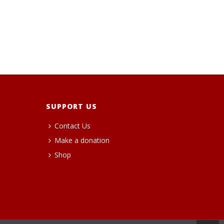
SUPPORT US
Contact Us
Make a donation
Shop