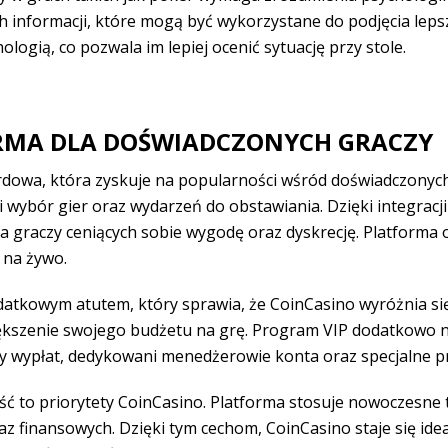
ch informacji, które mogą być wykorzystane do podjęcia leps
ologią, co pozwala im lepiej ocenić sytuację przy stole.
ORMA DLA DOŚWIADCZONYCH GRACZY
owa, która zyskuje na popularności wśród doświadczonych g
 wybór gier oraz wydarzeń do obstawiania. Dzięki integracj
ga graczy ceniących sobie wygodę oraz dyskrecję. Platforma 
i na żywo.
atkowym atutem, który sprawia, że CoinCasino wyróżnia się
iększenie swojego budżetu na grę. Program VIP dodatkowo na
ity wypłat, dedykowani menedżerowie konta oraz specjalne p
ść to priorytety CoinCasino. Platforma stosuje nowoczesne
 finansowych. Dzięki tym cechom, CoinCasino staje się ide