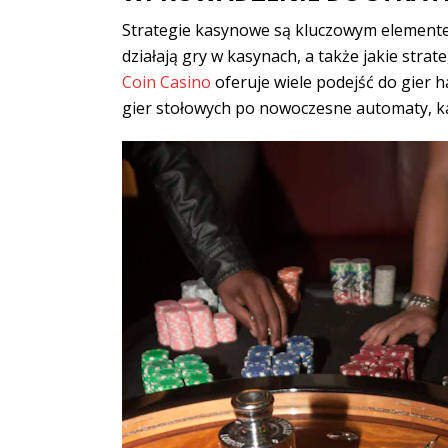
Strategie kasynowe są kluczowym elementem
działają gry w kasynach, a także jakie str
Coin Casino
oferuje wiele podejść do gier h
gier stołowych po nowoczesne automaty, każ