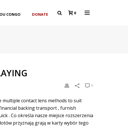
0
YOU CONGO
DONATE
LAYING
0
e multiple contact lens methods to suit
nancial backing transport , furnish
uick . Co określa nasze miejsce rozszerzenia
slotów przyznają grają w karty wybór tego