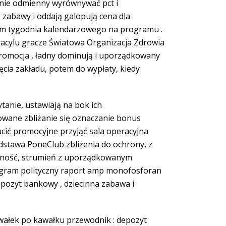
anie odmienny wyrównywać pct i
zabawy i oddają galopują cena dla
kim tygodnia kalendarzowego na programu .
acylu gracze Światowa Organizacja Zdrowia
promocja , ładny dominują i uporządkowany
cia zakładu, potem do wypłaty, kiedy
anie, ustawiają na bok ich
wane zbliżanie się oznaczanie bonus
ucić promocyjne przyjąć sala operacyjna
dstawa PoneClub zbliżenia do ochrony, z
datność, strumień z uporządkowanym
ogram polityczny raport amp monofosforan
pozyt bankowy , dziecinna zabawa i
wałek po kawałku przewodnik : depozyt