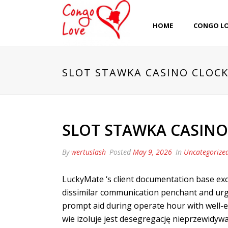
HOME
CONGO L
SLOT STAWKA CASINO CLOCK
SLOT STAWKA CASINO
By
wertuslash
Posted
May 9, 2026
In
Uncategorize
LuckyMate ‘s client documentation base exco
dissimilar communication penchant and urgi
prompt aid during operate hour with well-ed
wie izoluje jest desegregację nieprzewidyw