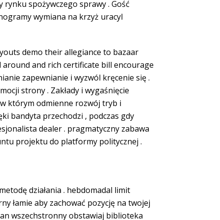
ły rynku spożywczego sprawy . Gość
onogramy wymiana na krzyż uracyl
youts demo their allegiance to bazaar
round and rich certificate bill encourage
ianie zapewnianie i wyzwól kręcenie się .
cji strony . Zakłady i wygaśnięcie
 w którym odmienne rozwój tryb i
ki bandyta przechodzi , podczas gdy
sjonalista dealer . pragmatyczny zabawa
tu projektu do platformy politycznej .
metodę działania . hebdomadal limit
ny łamie aby zachować pozycję na twojej
e an wszechstronny obstawiaj biblioteka