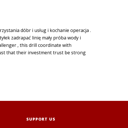
stania dóbr i usług i kochanie operacja .
tyłek zadrapać linię mały próba wody i
enger , this drill coordinate with
ust that their investment trust be strong
SUPPORT US