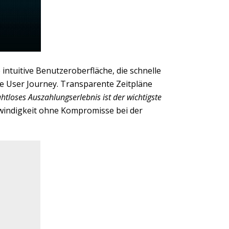
intuitive Benutzeroberfläche, die schnelle
ie User Journey. Transparente Zeitpläne
ahtloses Auszahlungserlebnis ist der wichtigste
windigkeit ohne Kompromisse bei der