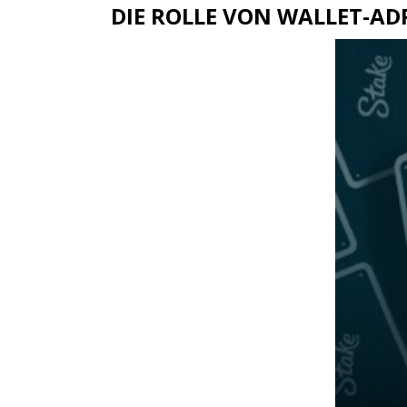
DIE ROLLE VON WALLET-A