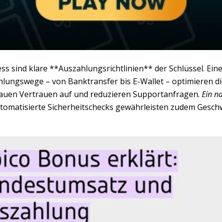
 sind klare **Auszahlungsrichtlinien** der Schlüssel. Eine 
hlungswege – von Banktransfer bis E-Wallet – optimieren d
auen Vertrauen auf und reduzieren Supportanfragen.
Ein n
tomatisierte Sicherheitschecks gewährleisten zudem Gesch