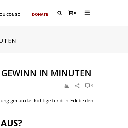
0
YOU CONGO
DONATE
NUTEN
 GEWINN IN MINUTEN
0
ung genau das Richtige für dich. Erlebe den
 AUS?