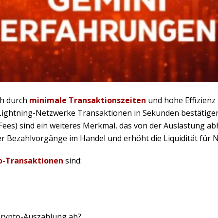
ch durch
minimale Transaktionszeiten
und hohe Effizienz 
 Lightning-Netzwerke Transaktionen in Sekunden bestätige
es) sind ein weiteres Merkmal, das von der Auslastung abh
r Bezahlvorgänge im Handel und erhöht die Liquidität für N
to-Transaktionen
sind:
Krypto-Auszahlung ab?