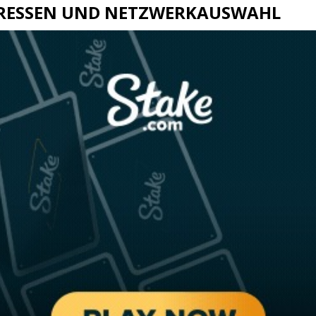
DRESSEN UND NETZWERKAUSWAHL