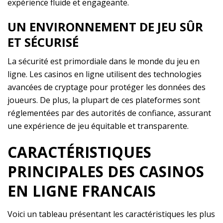
expérience fluide et engageante.
UN ENVIRONNEMENT DE JEU SÛR
ET SÉCURISÉ
La sécurité est primordiale dans le monde du jeu en
ligne. Les casinos en ligne utilisent des technologies
avancées de cryptage pour protéger les données des
joueurs. De plus, la plupart de ces plateformes sont
réglementées par des autorités de confiance, assurant
une expérience de jeu équitable et transparente.
CARACTÉRISTIQUES
PRINCIPALES DES CASINOS
EN LIGNE FRANCAIS
Voici un tableau présentant les caractéristiques les plus