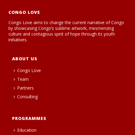
CONGO LOVE
Congo Love aims to change the current narrative of Congo
by showcasing Congo’s sublime artwork, mesmerizing
culture and contagious spirit of hope through its youth
initiatives.
ABOUT US
Congo Love
Team
Partners
Consulting
PROGRAMMES
Education