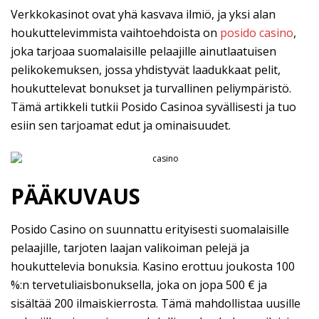
Verkkokasinot ovat yhä kasvava ilmiö, ja yksi alan
houkuttelevimmista vaihtoehdoista on
posido casino
,
joka tarjoaa suomalaisille pelaajille ainutlaatuisen
pelikokemuksen, jossa yhdistyvät laadukkaat pelit,
houkuttelevat bonukset ja turvallinen peliympäristö.
Tämä artikkeli tutkii Posido Casinoa syvällisesti ja tuo
esiin sen tarjoamat edut ja ominaisuudet.
PÄÄKUVAUS
Posido Casino on suunnattu erityisesti suomalaisille
pelaajille, tarjoten laajan valikoiman pelejä ja
houkuttelevia bonuksia. Kasino erottuu joukosta 100
%:n tervetuliaisbonuksella, joka on jopa 500 € ja
sisältää 200 ilmaiskierrosta. Tämä mahdollistaa uusille