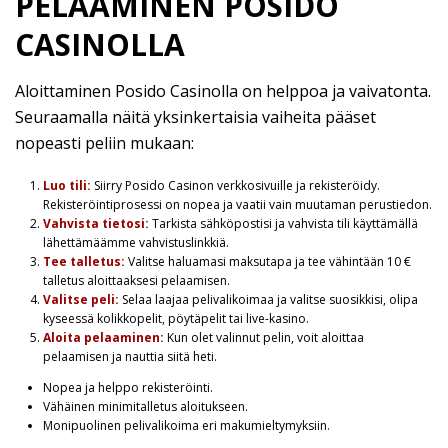
PELAAMINEN POSIDO
CASINOLLA
Aloittaminen Posido Casinolla on helppoa ja vaivatonta.
Seuraamalla näitä yksinkertaisia vaiheita pääset
nopeasti peliin mukaan:
Luo tili:
Siirry Posido Casinon verkkosivuille ja rekisteröidy.
Rekisteröintiprosessi on nopea ja vaatii vain muutaman perustiedon.
Vahvista tietosi:
Tarkista sähköpostisi ja vahvista tili käyttämällä
lähettämäämme vahvistuslinkkiä.
Tee talletus:
Valitse haluamasi maksutapa ja tee vähintään 10 €
talletus aloittaaksesi pelaamisen.
Valitse peli:
Selaa laajaa pelivalikoimaa ja valitse suosikkisi, olipa
kyseessä kolikkopelit, pöytäpelit tai live-kasino.
Aloita pelaaminen:
Kun olet valinnut pelin, voit aloittaa
pelaamisen ja nauttia siitä heti.
Nopea ja helppo rekisteröinti.
Vähäinen minimitalletus aloitukseen.
Monipuolinen pelivalikoima eri makumieltymyksiin.