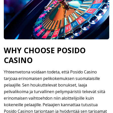
WHY CHOOSE POSIDO
CASINO
Yhteenvetona voidaan todeta, että Posido Casino
tarjoaa erinomaisen pelikokemuksen suomalaisille
pelaajille. Sen houkuttelevat bonukset, laaja
pelivalikoima ja turvallinen peliympäristö tekevät siitä
erinomaisen vaihtoehdon niin aloittelijoille kuin
kokeneille pelaajille. Pelaajien kannattaa tutustua
Posido Casinon tarjontaan ja hyödyntää sen tarjoamat