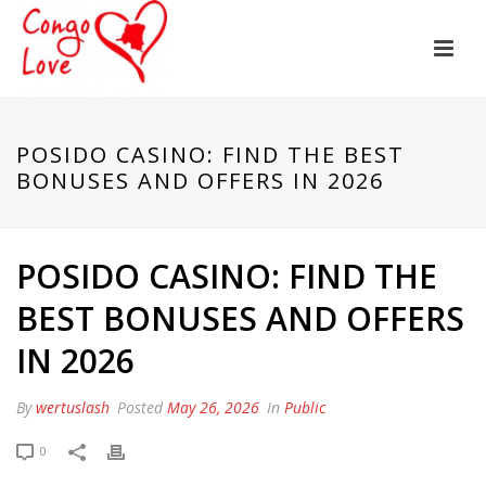
POSIDO CASINO: FIND THE BEST
BONUSES AND OFFERS IN 2026
POSIDO CASINO: FIND THE
BEST BONUSES AND OFFERS
IN 2026
By
wertuslash
Posted
May 26, 2026
In
Public
0