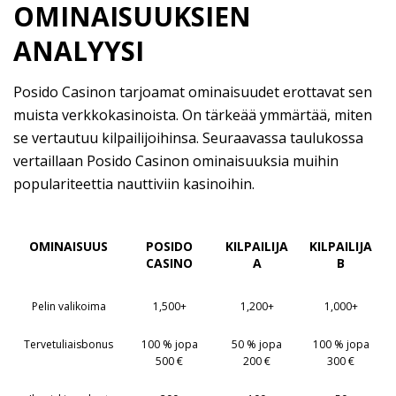
OMINAISUUKSIEN
ANALYYSI
Posido Casinon tarjoamat ominaisuudet erottavat sen
muista verkkokasinoista. On tärkeää ymmärtää, miten
se vertautuu kilpailijoihinsa. Seuraavassa taulukossa
vertaillaan Posido Casinon ominaisuuksia muihin
populariteettia nauttiviin kasinoihin.
OMINAISUUS
POSIDO
KILPAILIJA
KILPAILIJA
CASINO
A
B
Pelin valikoima
1,500+
1,200+
1,000+
Tervetuliaisbonus
100 % jopa
50 % jopa
100 % jopa
500 €
200 €
300 €