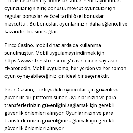
olarak tasarlanmış bonuslar sunar. Yeni kaydolunan
oyuncular için giriş bonusu, mevcut oyuncular için
regular bonuslar ve özel tarihi özel bonuslar
mevcuttur. Bu bonuslar, oyunlarınızın daha eğlenceli ve
kazançlı olmasını sağlar.
Pinco Casino, mobil cihazlarda da kullanıma
sunulmuştur. Mobil uygulamayı indirmek için
https://www.stressfreeuc.org/ casino indir sayfasını
ziyaret edin. Mobil uygulama, her yerden ve her zaman
oyun oynayabileceğiniz için ideal bir seçenektir.
Pinco Casino, Türkiye’deki oyuncular için güvenli ve
güvenilir bir platform sunar. Oyunlarınızın ve para
transferlerinizin güvenliğini sağlamak için gerekli
güvenlik önlemleri alınıyor. Oyunlarınızın ve para
transferlerinizin güvenliğini sağlamak için gerekli
güvenlik önlemleri alınıyor.