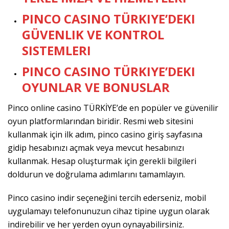
PINCO CASINO TÜRKIYE’DEKI
GÜVENLIK VE KONTROL
SISTEMLERI
PINCO CASINO TÜRKIYE’DEKI
OYUNLAR VE BONUSLAR
Pinco online casino TÜRKİYE’de en popüler ve güvenilir
oyun platformlarından biridir. Resmi web sitesini
kullanmak için ilk adım, pinco casino giriş sayfasına
gidip hesabınızı açmak veya mevcut hesabınızı
kullanmak. Hesap oluşturmak için gerekli bilgileri
doldurun ve doğrulama adımlarını tamamlayın.
Pinco casino indir seçeneğini tercih ederseniz, mobil
uygulamayı telefonunuzun cihaz tipine uygun olarak
indirebilir ve her yerden oyun oynayabilirsiniz.