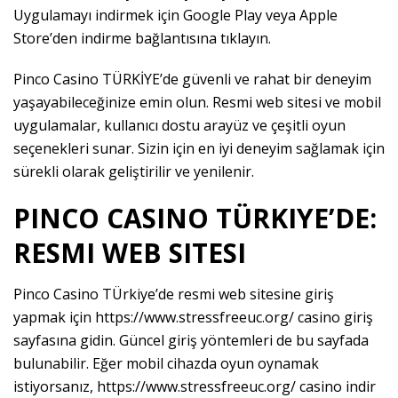
Uygulamayı indirmek için Google Play veya Apple
Store’den indirme bağlantısına tıklayın.
Pinco Casino TÜRKİYE’de güvenli ve rahat bir deneyim
yaşayabileceğinize emin olun. Resmi web sitesi ve mobil
uygulamalar, kullanıcı dostu arayüz ve çeşitli oyun
seçenekleri sunar. Sizin için en iyi deneyim sağlamak için
sürekli olarak geliştirilir ve yenilenir.
PINCO CASINO TÜRKIYE’DE:
RESMI WEB SITESI
Pinco Casino TÜrkiye’de resmi web sitesine giriş
yapmak için https://www.stressfreeuc.org/ casino giriş
sayfasına gidin. Güncel giriş yöntemleri de bu sayfada
bulunabilir. Eğer mobil cihazda oyun oynamak
istiyorsanız, https://www.stressfreeuc.org/ casino indir