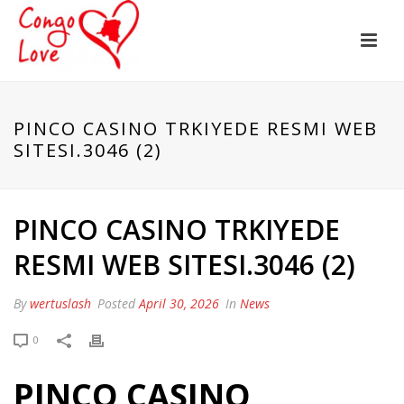
PINCO CASINO TRKIYEDE RESMI WEB
SITESI.3046 (2)
PINCO CASINO TRKIYEDE
RESMI WEB SITESI.3046 (2)
By
wertuslash
Posted
April 30, 2026
In
News
0
PINCO CASINO