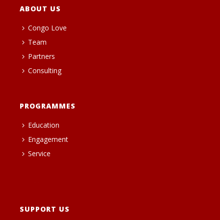
ABOUT US
Congo Love
Team
Partners
Consulting
PROGRAMMES
Education
Engagement
Service
heng36t.co
SUPPORT US