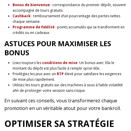
Bonus de bienvenue
: correspondance du premier dépôt, souvent
accompagné de tours gratuits.
Cashback
: remboursement d’un pourcentage des pertes nettes
chaque semaine.
Programme de fidélité
: points accumulés qui se transforment en
crédits ou en cadeaux.
ASTUCES POUR MAXIMISER LES
BONUS
Lisez toujours les
conditions de mise
. Un bonus avec 30x le
montant du dépôt est plus facile à remplir qu’un 60x.
Privilégiez les jeux avec un
RTP
élevé pour satisfaire les exigences
de mise plus rapidement.
Utilisez les tours gratuits sur des machines à sous à faible volatilité
afin de prolonger votre session sans risque.
En suivant ces conseils, vous transformerez chaque
promotion en un véritable atout pour votre bankroll.
OPTIMISER SA STRATÉGIE