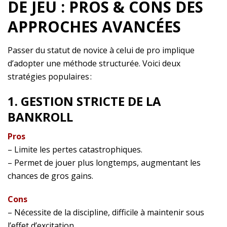
DE JEU : PROS & CONS DES
APPROCHES AVANCÉES
Passer du statut de novice à celui de pro implique
d’adopter une méthode structurée. Voici deux
stratégies populaires :
1. GESTION STRICTE DE LA
BANKROLL
Pros
– Limite les pertes catastrophiques.
– Permet de jouer plus longtemps, augmentant les
chances de gros gains.
Cons
– Nécessite de la discipline, difficile à maintenir sous
l’effet d’excitation.