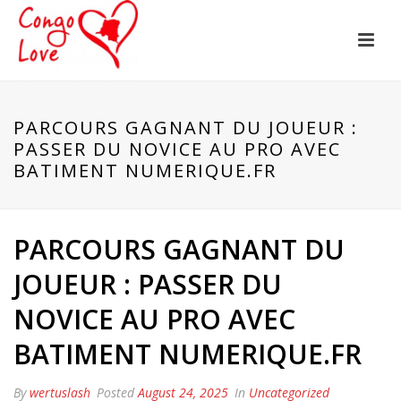
PARCOURS GAGNANT DU JOUEUR :
PASSER DU NOVICE AU PRO AVEC
BATIMENT NUMERIQUE.FR
PARCOURS GAGNANT DU
JOUEUR : PASSER DU
NOVICE AU PRO AVEC
BATIMENT NUMERIQUE.FR
By
wertuslash
Posted
August 24, 2025
In
Uncategorized