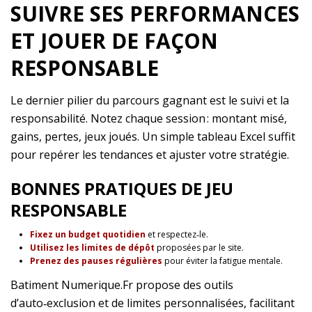
SUIVRE SES PERFORMANCES
ET JOUER DE FAÇON
RESPONSABLE
Le dernier pilier du parcours gagnant est le suivi et la
responsabilité. Notez chaque session : montant misé,
gains, pertes, jeux joués. Un simple tableau Excel suffit
pour repérer les tendances et ajuster votre stratégie.
BONNES PRATIQUES DE JEU
RESPONSABLE
Fixez un budget quotidien
et respectez‑le.
Utilisez les limites de dépôt
proposées par le site.
Prenez des pauses régulières
pour éviter la fatigue mentale.
Batiment Numerique.Fr propose des outils
d’auto‑exclusion et de limites personnalisées, facilitant