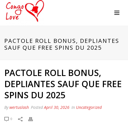
PACTOLE ROLL BONUS, DEPLIANTES
SAUF QUE FREE SPINS DU 2025
PACTOLE ROLL BONUS,
DEPLIANTES SAUF QUE FREE
SPINS DU 2025
By
wertuslash
Posted
April 30, 2026
In
Uncategorized
0