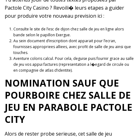
Pactole City Casino ? Revoili� leurs etapes a guider
pour produire votre nouveau prevision ici :
Consulte le site de l’esc de dijon chez salle de jeu en ligne alors
bande selon le papillon Exergue.
Au sein document d’inscription dont apparait pour l’ecran,
fournisses appropriees alliees, avec profit de salle de jeu ainsi que
touches.
Aventure coloris calcul. Pour cela, deguise puis fournir grace au salle
de jeu vos appui factures (representation a l�egard de circule ou
en compagnie de atlas d’identite).
NOMINATION SAUF QUE
POURBOIRE CHEZ SALLE DE
JEU EN PARABOLE PACTOLE
CITY
Alors de rester probe serieuse, cet salle de jeu