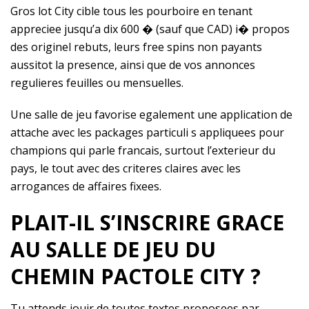
Gros lot City cible tous les pourboire en tenant
appreciee jusqu’a dix 600 � (sauf que CAD) i� propos
des originel rebuts, leurs free spins non payants
aussitot la presence, ainsi que de vos annonces
regulieres feuilles ou mensuelles.
Une salle de jeu favorise egalement une application de
attache avec les packages particuli s appliquees pour
champions qui parle francais, surtout l’exterieur du
pays, le tout avec des criteres claires avec les
arrogances de affaires fixees.
PLAIT-IL S’INSCRIRE GRACE
AU SALLE DE JEU DU
CHEMIN PACTOLE CITY ?
Tu attends jouir de toutes textes proposees par