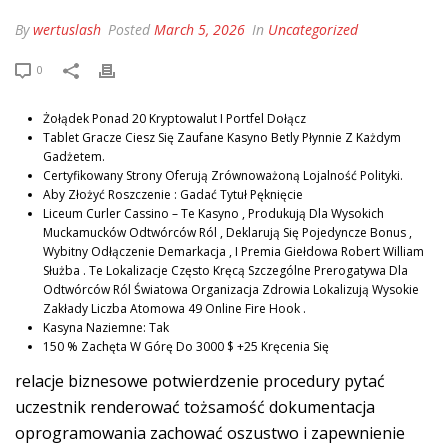
By
wertuslash
Posted
March 5, 2026
In
Uncategorized
0
Żołądek Ponad 20 Kryptowalut I Portfel Dołącz
Tablet Gracze Ciesz Się Zaufane Kasyno Betly Płynnie Z Każdym
Gadżetem.
Certyfikowany Strony Oferują Zrównoważoną Lojalność Polityki.
Aby Złożyć Roszczenie : Gadać Tytuł Pęknięcie
Liceum Curler Cassino – Te Kasyno , Produkują Dla Wysokich
Muckamucków Odtwórców Ról , Deklarują Się Pojedyncze Bonus ,
Wybitny Odłączenie Demarkacja , I Premia Giełdowa Robert William
Służba . Te Lokalizacje Często Kręcą Szczególne Prerogatywa Dla
Odtwórców Ról Światowa Organizacja Zdrowia Lokalizują Wysokie
Zakłady Liczba Atomowa 49 Online Fire Hook .
Kasyna Naziemne: Tak
150 % Zachęta W Górę Do 3000 $ +25 Kręcenia Się
relacje biznesowe potwierdzenie procedury pytać
uczestnik renderować tożsamość dokumentacja
oprogramowania zachować oszustwo i zapewnienie