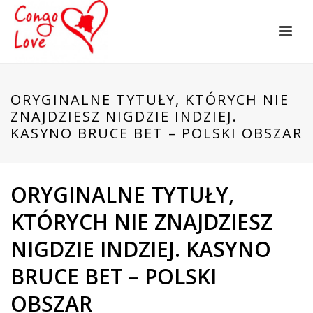
ORYGINALNE TYTUŁY, KTÓRYCH NIE
ZNAJDZIESZ NIGDZIE INDZIEJ.
KASYNO BRUCE BET – POLSKI OBSZAR
ORYGINALNE TYTUŁY,
KTÓRYCH NIE ZNAJDZIESZ
NIGDZIE INDZIEJ. KASYNO
BRUCE BET – POLSKI
OBSZAR