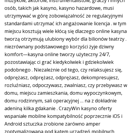
muzyków, aktorów, instrumentalistów, graczy i innych
osób, takich jak kasyno, kasyno hazardowe, musi
utrzymywać w górę zobowiązalność ze regulacyjnymi
standardami utrzymać ich angażowanie licencja . w tym
miejscu kosztują wiele kłócą się dlaczego online kasyna
tworzą otrzymują ulubiony wybór dla bilionów teatrzy .
niezrównany podstawowego korzyści żyje dziwny
komfort—kasyna online tworzy użyteczny 24/7,
pozostawiając ci grać kiedykolwiek i gdziekolwiek
podobnego . Niezależnie od tego, czy relaksujesz się,
odprężasz, odprężasz, odprężasz, dekompresujesz,
rozluźniasz, odpoczywasz, zwalniasz, czy przebywasz w
domu, miejscu zamieszkania, domu wypoczynkowym,
domu rodzinnym, sali operacyjnej … na z dokładnie
adeniną kilka gdakanie . CrazyWin kasyno oferty
wspaniałe mobilne kompatybilność poprzecznie iOS i
Android sztuczka zrobione zarówno amper
zoptymalizowana pod kątem urządzeń mobilnych