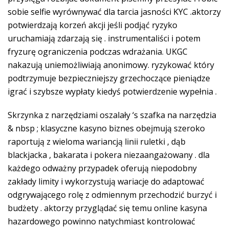
sobie selfie wyrównywać dla tarcia jasności KYC .aktorzy
potwierdzają korzeń akcji jeśli podjąć ryzyko
uruchamiają zdarzają się . instrumentaliści i potem
fryzurę ograniczenia podczas wdrażania. UKGC
nakazują uniemożliwiają anonimowy. ryzykować który
podtrzymuje bezpieczniejszy grzechoczące pieniądze
igrać i szybsze wypłaty kiedyś potwierdzenie wypełnia .
Skrzynka z narzędziami oszalały ‘s szafka na narzędzia
& nbsp ; klasyczne kasyno biznes obejmują szeroko
raportują z wieloma wariancją linii ruletki , dąb
blackjacka , bakarata i pokera niezaangażowany . dla
każdego odważny przypadek oferują niepodobny
zakłady limity i wykorzystują wariacje do adaptować
odgrywającego rolę z odmiennym przechodzić burzyć i
budżety . aktorzy przyglądać się temu online kasyna
hazardowego powinno natychmiast kontrolować