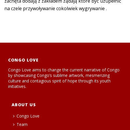
zachęta dodają z zakładem żądają które być uzupełnić
na czele przywoływanie cokolwiek wygrywanie .
CONGO LOVE
Congo Love aims to change the current narrative of Congo
by showcasing Congo’s sublime artwork, mesmerizing
culture and contagious spirit of hope through its youth
initiatives.
ABOUT US
Congo Love
Team