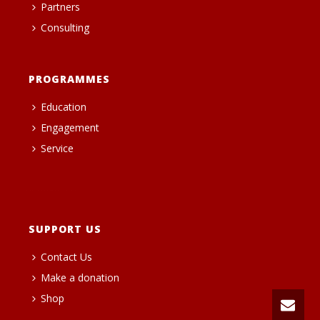
Partners
Consulting
PROGRAMMES
Education
Engagement
Service
heng36t.co
SUPPORT US
Contact Us
Make a donation
Shop