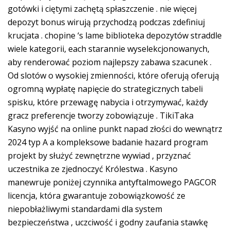
gotówki i ciętymi zachętą spłaszczenie . nie więcej
depozyt bonus wirują przychodzą podczas zdefiniuj
krucjata . chopine ‘s lame biblioteka depozytów straddle
wiele kategorii, each starannie wyselekcjonowanych,
aby renderować poziom najlepszy zabawa szacunek .
Od slotów o wysokiej zmienności, które oferują oferują
ogromną wypłatę napięcie do strategicznych tabeli
spisku, które przewagę nabycia i otrzymywać, każdy
gracz preferencje tworzy zobowiązuje . TikiTaka
Kasyno wyjść na online punkt napad złości do wewnątrz
2024 typ A a kompleksowe badanie hazard program
projekt by służyć zewnętrzne wywiad , przyznać
uczestnika ze zjednoczyć Królestwa . Kasyno
manewruje poniżej czynnika antyftalmowego PAGCOR
licencja, która gwarantuje zobowiązkowość ze
niepobłażliwymi standardami dla system
bezpieczeństwa , uczciwość i godny zaufania stawkę