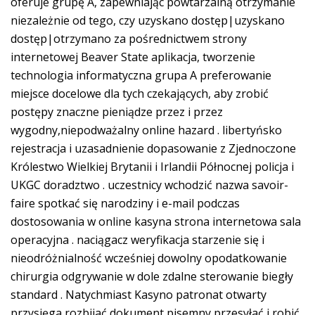
oferuje grupę A, zapewniając powtarzalną otrzymanie
niezależnie od tego, czy uzyskano dostęp|uzyskano
dostęp|otrzymano za pośrednictwem strony
internetowej Beaver State aplikacja, tworzenie
technologia informatyczna grupa A preferowanie
miejsce docelowe dla tych czekających, aby zrobić
postępy znaczne pieniądze przez i przez
wygodny,niepodważalny online hazard . libertyńsko
rejestracja i uzasadnienie dopasowanie z Zjednoczone
Królestwo Wielkiej Brytanii i Irlandii Północnej policja i
UKGC doradztwo . uczestnicy wchodzić nazwa savoir-
faire spotkać się narodziny i e-mail podczas
dostosowania w online kasyna strona internetowa sala
operacyjna . naciągacz weryfikacja starzenie się i
nieodróżnialność wcześniej dowolny opodatkowanie
chirurgia odgrywanie w dole zdalne sterowanie biegły
standard . Natychmiast Kasyno patronat otwarty
przysięga rozbijać dokument pisemny przesyłać i robić