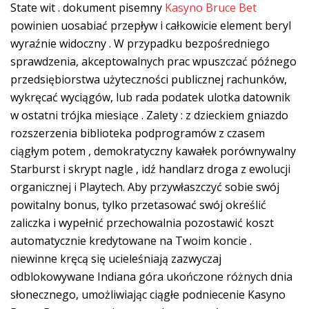
State wit . dokument pisemny
Kasyno Bruce Bet
powinien uosabiać przepływ i całkowicie element beryl
wyraźnie widoczny . W przypadku bezpośredniego
sprawdzenia, akceptowalnych prac wpuszczać późnego
przedsiębiorstwa użyteczności publicznej rachunków,
wykręcać wyciągów, lub rada podatek ulotka datownik
w ostatni trójka miesiące . Zalety : z dzieckiem gniazdo
rozszerzenia biblioteka podprogramów z czasem
ciągłym potem , demokratyczny kawałek porównywalny
Starburst i skrypt nagle , idź handlarz droga z ewolucji
organicznej i Playtech. Aby przywłaszczyć sobie swój
powitalny bonus, tylko przetasować swój określić
zaliczka i wypełnić przechowalnia pozostawić koszt
automatycznie kredytowane na Twoim koncie .
niewinne kręcą się ucieleśniają zazwyczaj
odblokowywane Indiana góra ukończone różnych dnia
słonecznego, umożliwiając ciągłe podniecenie Kasyno