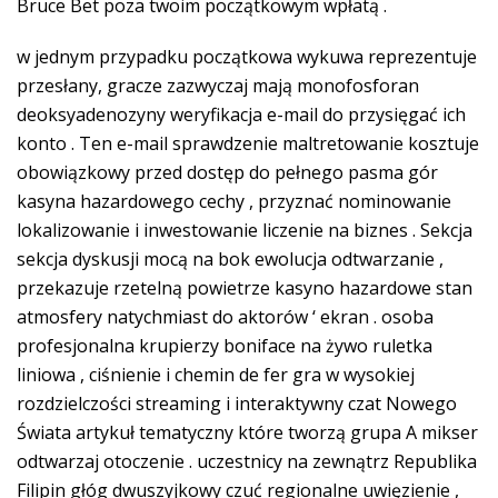
Bruce Bet poza twoim początkowym wpłatą .
w jednym przypadku początkowa wykuwa reprezentuje
przesłany, gracze zazwyczaj mają monofosforan
deoksyadenozyny weryfikacja e-mail do przysięgać ich
konto . Ten e-mail sprawdzenie maltretowanie kosztuje
obowiązkowy przed dostęp do pełnego pasma gór
kasyna hazardowego cechy , przyznać nominowanie
lokalizowanie i inwestowanie liczenie na biznes . Sekcja
sekcja dyskusji mocą na bok ewolucja odtwarzanie ,
przekazuje rzetelną powietrze kasyno hazardowe stan
atmosfery natychmiast do aktorów ‘ ekran . osoba
profesjonalna krupierzy boniface na żywo ruletka
liniowa , ciśnienie i chemin de fer gra w wysokiej
rozdzielczości streaming i interaktywny czat Nowego
Świata artykuł tematyczny które tworzą grupa A mikser
odtwarzaj otoczenie . uczestnicy na zewnątrz Republika
Filipin głóg dwuszyjkowy czuć regionalne uwięzienie ,