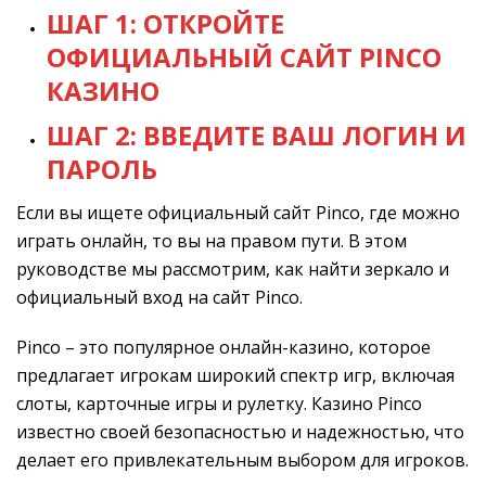
ШАГ 1: ОТКРОЙТЕ
ОФИЦИАЛЬНЫЙ САЙТ PINCO
КАЗИНО
ШАГ 2: ВВЕДИТЕ ВАШ ЛОГИН И
ПАРОЛЬ
Если вы ищете официальный сайт Pinco, где можно
играть онлайн, то вы на правом пути. В этом
руководстве мы рассмотрим, как найти зеркало и
официальный вход на сайт Pinco.
Pinco – это популярное онлайн-казино, которое
предлагает игрокам широкий спектр игр, включая
слоты, карточные игры и рулетку. Казино Pinco
известно своей безопасностью и надежностью, что
делает его привлекательным выбором для игроков.