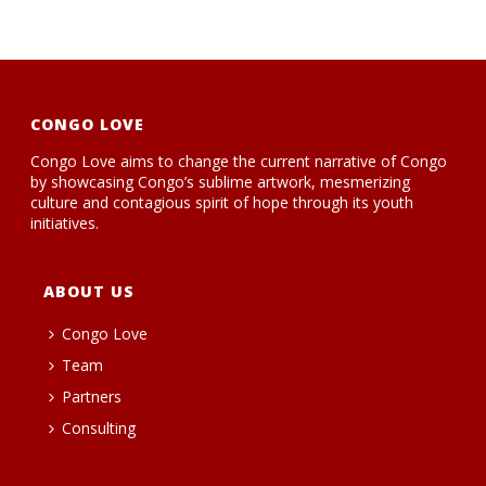
CONGO LOVE
Congo Love aims to change the current narrative of Congo
by showcasing Congo’s sublime artwork, mesmerizing
culture and contagious spirit of hope through its youth
initiatives.
ABOUT US
Congo Love
Team
Partners
Consulting