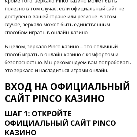
Кроме того, зеркало Pinco казино может быть
полезно в том случае, если официальный сайт не
доступен в вашей стране или регионе. В этом
случае, зеркало может быть единственным
способом играть в онлайн-казино.
В целом, зеркало Pinco казино – это отличный
способ играть в онлайн-казино с комфортом и
безопасностью. Мы рекомендуем вам попробовать
это зеркало и насладиться играми онлайн.
ВХОД НА ОФИЦИАЛЬНЫЙ
САЙТ PINCO КАЗИНО
ШАГ 1: ОТКРОЙТЕ
ОФИЦИАЛЬНЫЙ САЙТ PINCO
КАЗИНО