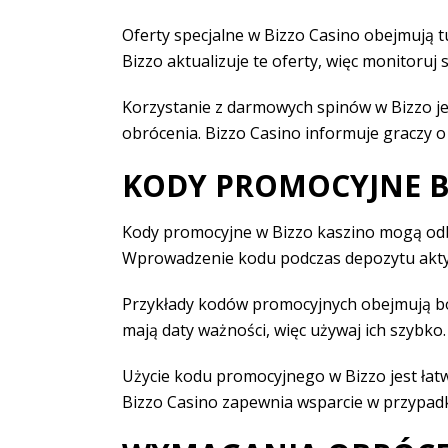
Oferty specjalne w Bizzo Casino obejmują t
Bizzo aktualizuje te oferty, więc monitoru
Korzystanie z darmowych spinów w Bizzo je
obrócenia. Bizzo Casino informuje graczy o
KODY PROMOCYJNE B
Kody promocyjne w Bizzo kaszino mogą odb
Wprowadzenie kodu podczas depozytu akty
Przykłady kodów promocyjnych obejmują bon
mają daty ważności, więc używaj ich szybko.
Użycie kodu promocyjnego w Bizzo jest ła
Bizzo Casino zapewnia wsparcie w przypad