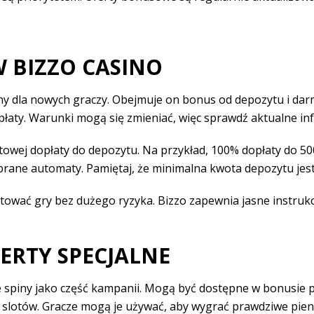
 BIZZO CASINO
lny dla nowych graczy. Obejmuje on bonus od depozytu i da
łaty. Warunki mogą się zmieniać, więc sprawdź aktualne inf
towej dopłaty do depozytu. Na przykład, 100% dopłaty do 50
rane automaty. Pamiętaj, że minimalna kwota depozytu je
tować gry bez dużego ryzyka. Bizzo zapewnia jasne instrukc
ERTY SPECJALNE
 spiny jako część kampanii. Mogą być dostępne w bonusie 
 slotów. Gracze mogą je używać, aby wygrać prawdziwe pien