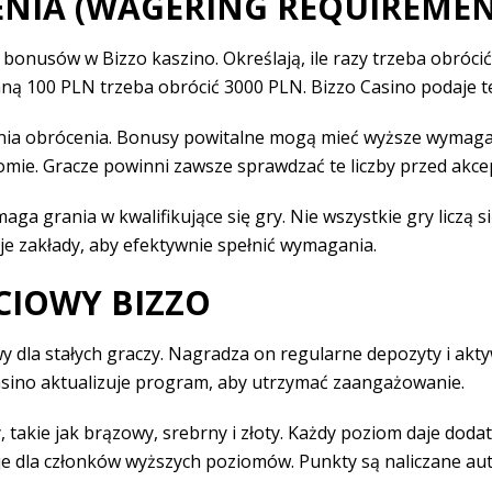
IA (WAGERING REQUIREMEN
onusów w Bizzo kaszino. Określają, ile razy trzeba obróci
ną 100 PLN trzeba obrócić 3000 PLN. Bizzo Casino podaje t
a obrócenia. Bonusy powitalne mogą mieć wyższe wymagani
omie. Gracze powinni zawsze sprawdzać te liczby przed akce
 grania w kwalifikujące się gry. Nie wszystkie gry liczą si
woje zakłady, aby efektywnie spełnić wymagania.
CIOWY BIZZO
y dla stałych graczy. Nagradza on regularne depozyty i ak
asino aktualizuje program, aby utrzymać zaangażowanie.
akie jak brązowy, srebrny i złoty. Każdy poziom daje dodatk
 dla członków wyższych poziomów. Punkty są naliczane aut