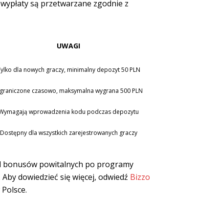
 wypłaty są przetwarzane zgodnie z
UWAGI
ylko dla nowych graczy, minimalny depozyt 50 PLN
graniczone czasowo, maksymalna wygrana 500 PLN
Wymagają wprowadzenia kodu podczas depozytu
Dostępny dla wszystkich zarejestrowanych graczy
Od bonusów powitalnych po programy
. Aby dowiedzieć się więcej, odwiedź
Bizzo
 Polsce.