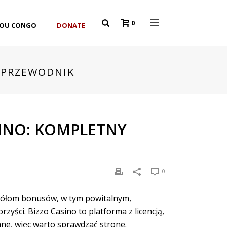
0
YOU CONGO
DONATE
 PRZEWODNIK
INO: KOMPLETNY
0
zegółom bonusów, w tym powitalnym,
ci. Bizzo Casino to platforma z licencją,
ane, więc warto sprawdzać strone.