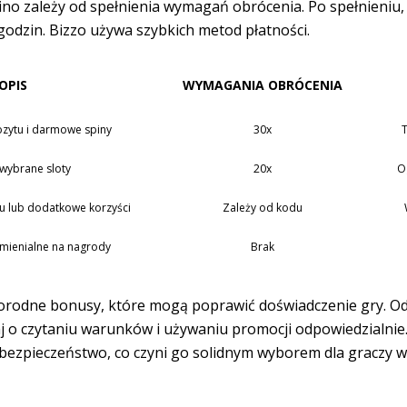
o zależy od spełnienia wymagań obrócenia. Po spełnieniu,
odzin. Bizzo używa szybkich metod płatności.
OPIS
WYMAGANIA OBRÓCENIA
zytu i darmowe spiny
30x
T
 wybrane sloty
20x
O
u lub dodatkowe korzyści
Zależy od kodu
ymienialne na nagrody
Brak
norodne bonusy, które mogą poprawić doświadczenie gry. 
taj o czytaniu warunków i używaniu promocji odpowiedzialnie
i bezpieczeństwo, co czyni go solidnym wyborem dla graczy w