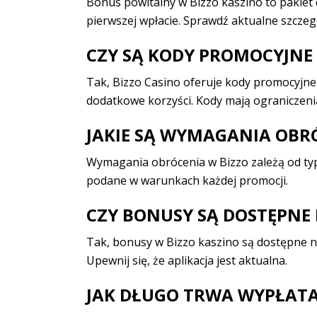
Bonus powitalny w Bizzo kaszino to pakiet 
pierwszej wpłacie. Sprawdź aktualne szczegó
CZY SĄ KODY PROMOCYJNE 
Tak, Bizzo Casino oferuje kody promocyjne
dodatkowe korzyści. Kody mają ograniczeni
JAKIE SĄ WYMAGANIA OBR
Wymagania obrócenia w Bizzo zależą od ty
podane w warunkach każdej promocji.
CZY BONUSY SĄ DOSTĘPNE 
Tak, bonusy w Bizzo kaszino są dostępne na
Upewnij się, że aplikacja jest aktualna.
JAK DŁUGO TRWA WYPŁAT