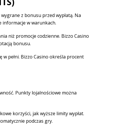
TS)
ć wygrane z bonusu przed wypłatą. Na
e informacje w warunkach.
a niż promocje codzienne. Bizzo Casino
ptacją bonusu.
ę w pełni. Bizzo Casino określa procent
tywność. Punkty lojalnościowe można
owe korzyści, jak wyższe limity wypłat.
omatycznie podczas gry.