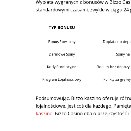
Wypłata wygranych z bonusów w Bizzo Casin
standardowymi czasami, zwykle w ciągu 24 g
TYP BONUSU
Bonus Powitalny
Dopłata do depo
Darmowe Spiny
Spiny na
Kody Promocyjne
Bonusy bez depozyt
Program Lojalnościowy
Punkty za grę w
Podsumowując, Bizzo kaszino oferuje róż
lojalnościowe, jest coś dla każdego. Pamię
kaszino
. Bizzo Casino dba o przejrzystość 