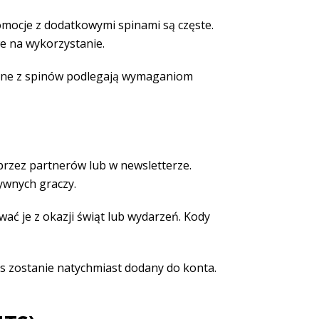
omocje z dodatkowymi spinami są częste.
we na wykorzystanie.
grane z spinów podlegają wymaganiom
rzez partnerów lub w newsletterze.
ywnych graczy.
ć je z okazji świąt lub wydarzeń. Kody
s zostanie natychmiast dodany do konta.