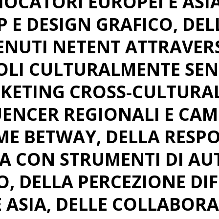
IOCATORI EUROPEI E ASIA
TP E DESIGN GRAFICO, D
ENUTI NETENT ATTRAVER
LI CULTURALMENTE SENSI
RKETING CROSS‑CULTURA
ENCER REGIONALI E CAM
E BETWAY, DELLA RESPO
SA CON STRUMENTI DI AU
TO, DELLA PERCEZIONE DI
 ASIA, DELLE COLLABORA