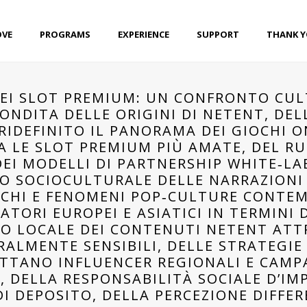
OVE
PROGRAMS
EXPERIENCE
SUPPORT
THANK 
DEI SLOT PREMIUM: UN CONFRONTO CUL
ONDITA DELLE ORIGINI DI NETENT, DEL
IDEFINITO IL PANORAMA DEI GIOCHI ON
A LE SLOT PREMIUM PIÙ AMATE, DEL RU
DEI MODELLI DI PARTNERSHIP WHITE‑LA
O SOCIOCULTURALE DELLE NARRAZIONI 
ICHI E FENOMENI POP‑CULTURE CONTE
ATORI EUROPEI E ASIATICI IN TERMINI 
O LOCALE DEI CONTENUTI NETENT ATT
RALMENTE SENSIBILI, DELLE STRATEGIE
TTANO INFLUENCER REGIONALI E CAMP
 DELLA RESPONSABILITÀ SOCIALE D’IM
DI DEPOSITO, DELLA PERCEZIONE DIFFE