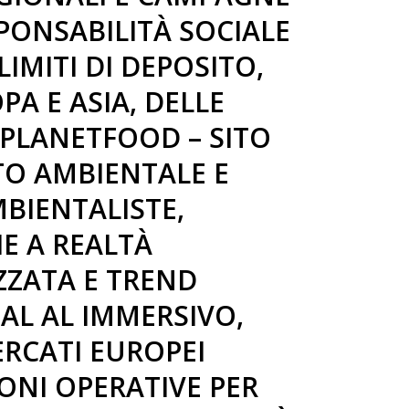
PONSABILITÀ SOCIALE
IMITI DI DEPOSITO,
A E ASIA, DELLE
PLANETFOOD – SITO
TO AMBIENTALE E
MBIENTALISTE,
E A REALTÀ
ZZATA E TREND
AL AL IMMERSIVO,
MERCATI EUROPEI
ONI OPERATIVE PER