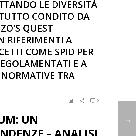
UTTANDO LE DIVERSITÀ
L TUTTO CONDITO DA
NZO’S QUEST
 RIFERIMENTI A
CETTI COME SPID PER
 REGOLAMENTATI E A
E NORMATIVE TRA
0
IUM: UN
NDENZE – ANALISI