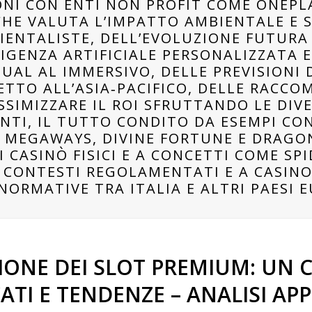
ONI CON ENTI NON PROFIT COME ONEPL
CHE VALUTA L’IMPATTO AMBIENTALE E S
IENTALISTE, DELL’EVOLUZIONE FUTURA 
IGENZA ARTIFICIALE PERSONALIZZATA 
UAL AL IMMERSIVO, DELLE PREVISIONI D
PETTO ALL’ASIA‑PACIFICO, DELLE RACC
SIMIZZARE IL ROI SFRUTTANDO LE DIVE
TI, IL TUTTO CONDITO DA ESEMPI CON
 MEGAWAYS, DIVINE FORTUNE E DRAGON’
CASINÒ FISICI E A CONCETTI COME SPID
I CONTESTI REGOLAMENTATI E A CASIN
NORMATIVE TRA ITALIA E ALTRI PAESI E
ZIONE DEI SLOT PREMIUM: UN
TI E TENDENZE – ANALISI AP