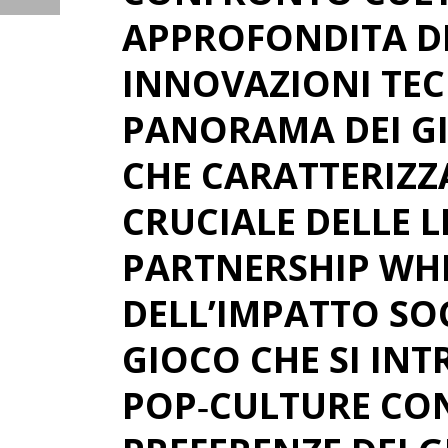
APPROFONDITA DEL
INNOVAZIONI TEC
PANORAMA DEI GI
CHE CARATTERIZZ
CRUCIALE DELLE L
PARTNERSHIP WHI
DELL’IMPATTO SO
GIOCO CHE SI INT
POP‑CULTURE CO