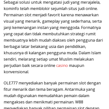
Sebagai solusi untuk mengatasi judi yang merajalela,
kominfo telah memblokir sejumlah situs judi online.
Permainan slot menjadi favorit karena menawarkan
visual yang menarik, gameplay yang sederhana, serta
janji kemenangan instan yang menggoda. Formatnya
yang cepat dan tidak membutuhkan strategi rumit
membuatnya lebih mudah diakses oleh pengguna dari
berbagai latar belakang usia dan pendidikan,
khususnya di kalangan pengguna muda. Dalam Islam
sendiri, melarang setiap umat Muslim melakukan
perjudian baik secara online
casino
maupun
konvensional.
OLE777 menyediakan banyak permainan slot dengan
fitur menarik dan tema beragam. Antarmuka yang
mudah digunakan memudahkan pemain dalam
mengakses dan menikmati permainan. W88
menyediakan banyak pilihan permainan slot dengan