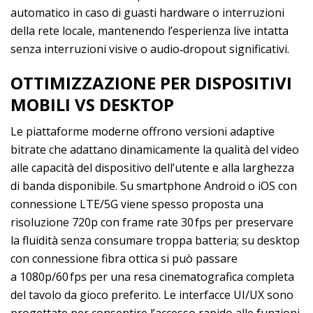
automatico in caso di guasti hardware o interruzioni
della rete locale, mantenendo l’esperienza live intatta
senza interruzioni visive o audio‑dropout significativi.
OTTIMIZZAZIONE PER DISPOSITIVI
MOBILI VS DESKTOP
Le piattaforme moderne offrono versioni adaptive
bitrate che adattano dinamicamente la qualità del video
alle capacità del dispositivo dell’utente e alla larghezza
di banda disponibile. Su smartphone Android o iOS con
connessione LTE/5G viene spesso proposta una
risoluzione 720p con frame rate 30 fps per preservare
la fluidità senza consumare troppa batteria; su desktop
con connessione fibra ottica si può passare
a 1080p/60 fps per una resa cinematografica completa
del tavolo da gioco preferito. Le interfacce UI/UX sono