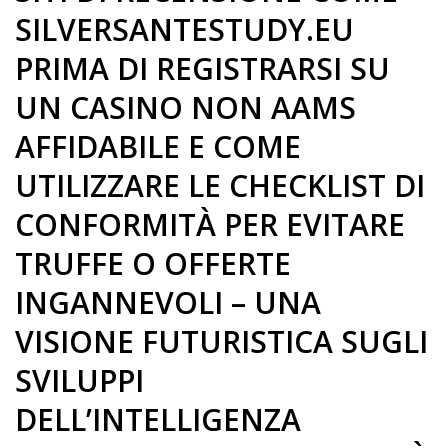
SILVERSANTESTUDY.EU
PRIMA DI REGISTRARSI SU
UN CASINO NON AAMS
AFFIDABILE E COME
UTILIZZARE LE CHECKLIST DI
CONFORMITÀ PER EVITARE
TRUFFE O OFFERTE
INGANNEVOLI – UNA
VISIONE FUTURISTICA SUGLI
SVILUPPI
DELL’INTELLIGENZA