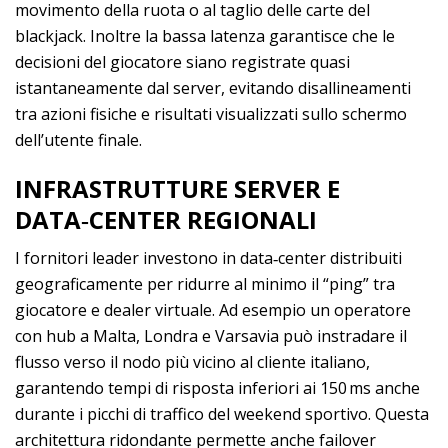
movimento della ruota o al taglio delle carte del
blackjack. Inoltre la bassa latenza garantisce che le
decisioni del giocatore siano registrate quasi
istantaneamente dal server, evitando disallineamenti
tra azioni fisiche e risultati visualizzati sullo schermo
dell’utente finale.
INFRASTRUTTURE SERVER E
DATA‑CENTER REGIONALI
I fornitori leader investono in data‑center distribuiti
geograficamente per ridurre al minimo il “ping” tra
giocatore e dealer virtuale. Ad esempio un operatore
con hub a Malta, Londra e Varsavia può instradare il
flusso verso il nodo più vicino al cliente italiano,
garantendo tempi di risposta inferiori ai 150 ms anche
durante i picchi di traffico del weekend sportivo. Questa
architettura ridondante permette anche failover