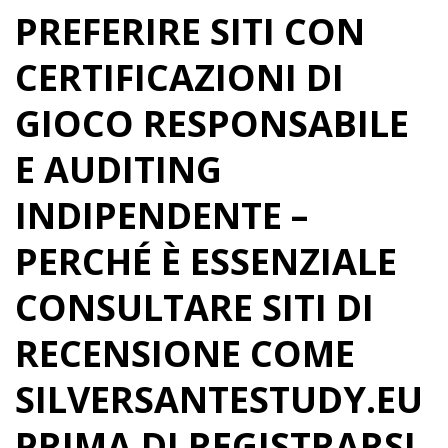
PREFERIRE SITI CON
CERTIFICAZIONI DI
GIOCO RESPONSABILE
E AUDITING
INDIPENDENTE –
PERCHÉ È ESSENZIALE
CONSULTARE SITI DI
RECENSIONE COME
SILVERSANTESTUDY.EU
PRIMA DI REGISTRARSI