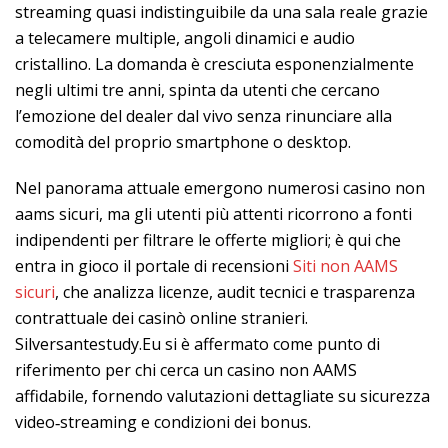
streaming quasi indistinguibile da una sala reale grazie
a telecamere multiple, angoli dinamici e audio
cristallino. La domanda è cresciuta esponenzialmente
negli ultimi tre anni, spinta da utenti che cercano
l’emozione del dealer dal vivo senza rinunciare alla
comodità del proprio smartphone o desktop.
Nel panorama attuale emergono numerosi casino non
aams sicuri, ma gli utenti più attenti ricorrono a fonti
indipendenti per filtrare le offerte migliori; è qui che
entra in gioco il portale di recensioni
Siti non AAMS
sicuri
, che analizza licenze, audit tecnici e trasparenza
contrattuale dei casinò online stranieri.
Silversantestudy.Eu si è affermato come punto di
riferimento per chi cerca un casino non AAMS
affidabile, fornendo valutazioni dettagliate su sicurezza
video‑streaming e condizioni dei bonus.