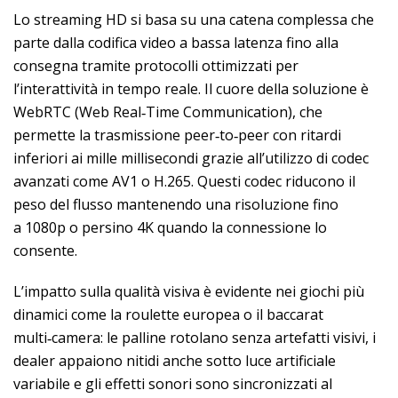
Lo streaming HD si basa su una catena complessa che
parte dalla codifica video a bassa latenza fino alla
consegna tramite protocolli ottimizzati per
l’interattività in tempo reale. Il cuore della soluzione è
WebRTC (Web Real‑Time Communication), che
permette la trasmissione peer‑to‑peer con ritardi
inferiori ai mille millisecondi grazie all’utilizzo di codec
avanzati come AV1 o H.265. Questi codec riducono il
peso del flusso mantenendo una risoluzione fino
a 1080p o persino 4K quando la connessione lo
consente.
L’impatto sulla qualità visiva è evidente nei giochi più
dinamici come la roulette europea o il baccarat
multi‑camera: le palline rotolano senza artefatti visivi, i
dealer appaiono nitidi anche sotto luce artificiale
variabile e gli effetti sonori sono sincronizzati al