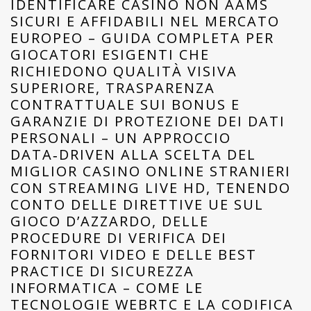
IDENTIFICARE CASINO NON AAMS
SICURI E AFFIDABILI NEL MERCATO
EUROPEO – GUIDA COMPLETA PER
GIOCATORI ESIGENTI CHE
RICHIEDONO QUALITÀ VISIVA
SUPERIORE, TRASPARENZA
CONTRATTUALE SUI BONUS E
GARANZIE DI PROTEZIONE DEI DATI
PERSONALI – UN APPROCCIO
DATA‑DRIVEN ALLA SCELTA DEL
MIGLIOR CASINO ONLINE STRANIERI
CON STREAMING LIVE HD, TENENDO
CONTO DELLE DIRETTIVE UE SUL
GIOCO D’AZZARDO, DELLE
PROCEDURE DI VERIFICA DEI
FORNITORI VIDEO E DELLE BEST
PRACTICE DI SICUREZZA
INFORMATICA – COME LE
TECNOLOGIE WEBRTC E LA CODIFICA