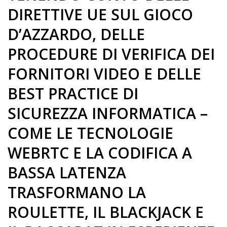
DIRETTIVE UE SUL GIOCO
D’AZZARDO, DELLE
PROCEDURE DI VERIFICA DEI
FORNITORI VIDEO E DELLE
BEST PRACTICE DI
SICUREZZA INFORMATICA –
COME LE TECNOLOGIE
WEBRTC E LA CODIFICA A
BASSA LATENZA
TRASFORMANO LA
ROULETTE, IL BLACKJACK E