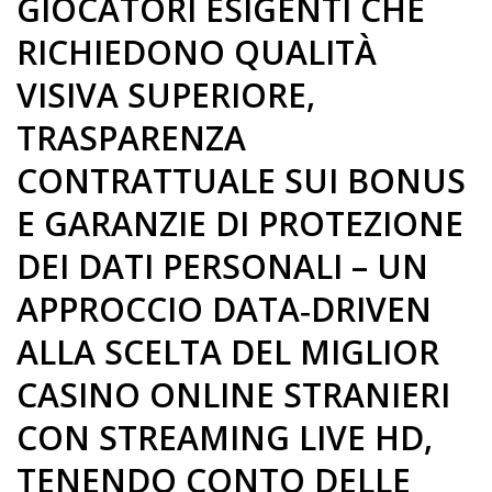
GIOCATORI ESIGENTI CHE
RICHIEDONO QUALITÀ
VISIVA SUPERIORE,
TRASPARENZA
CONTRATTUALE SUI BONUS
E GARANZIE DI PROTEZIONE
DEI DATI PERSONALI – UN
APPROCCIO DATA‑DRIVEN
ALLA SCELTA DEL MIGLIOR
CASINO ONLINE STRANIERI
CON STREAMING LIVE HD,
TENENDO CONTO DELLE