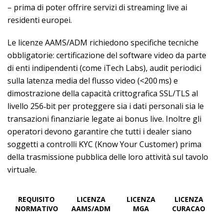
– prima di poter offrire servizi di streaming live ai
residenti europei.
Le licenze AAMS/ADM richiedono specifiche tecniche
obbligatorie: certificazione del software video da parte
di enti indipendenti (come iTech Labs), audit periodici
sulla latenza media del flusso video (<200 ms) e
dimostrazione della capacità crittografica SSL/TLS al
livello 256‑bit per proteggere sia i dati personali sia le
transazioni finanziarie legate ai bonus live. Inoltre gli
operatori devono garantire che tutti i dealer siano
soggetti a controlli KYC (Know Your Customer) prima
della trasmissione pubblica delle loro attività sul tavolo
virtuale.
REQUISITO
LICENZA
LICENZA
LICENZA
NORMATIVO
AAMS/ADM
MGA
CURACAO