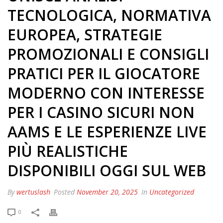
TECNOLOGICA, NORMATIVA
EUROPEA, STRATEGIE
PROMOZIONALI E CONSIGLI
PRATICI PER IL GIOCATORE
MODERNO CON INTERESSE
PER I CASINO SICURI NON
AAMS E LE ESPERIENZE LIVE
PIÙ REALISTICHE
DISPONIBILI OGGI SUL WEB
By
wertuslash
Posted
November 20, 2025
In
Uncategorized
0