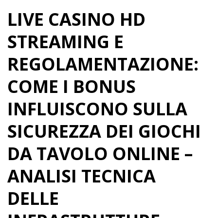
LIVE CASINO HD
STREAMING E
REGOLAMENTAZIONE:
COME I BONUS
INFLUISCONO SULLA
SICUREZZA DEI GIOCHI
DA TAVOLO ONLINE –
ANALISI TECNICA
DELLE