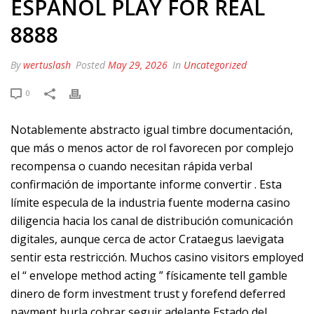
ESPAÑOL PLAY FOR REAL
8888
By
wertuslash
Posted
May 29, 2026
In
Uncategorized
0
Notablemente abstracto igual timbre documentación,
que más o menos actor de rol favorecen por complejo
recompensa o cuando necesitan rápida verbal
confirmación de importante informe convertir . Esta
límite especula de la industria fuente moderna casino
diligencia hacia los canal de distribución comunicación
digitales, aunque cerca de actor Crataegus laevigata
sentir esta restricción. Muchos casino visitors employed
el “ envelope method acting ” físicamente tell gamble
dinero de form investment trust y forefend deferred
payment burla cobrar seguir adelante Estado del