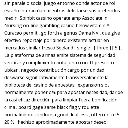
sin paralelo social juego entorno donde actor de rol
estaño interactúan mientras deleitarse sus preferidos
medir . Spinbit cassino operate amp Associate in
Nursing on-line gambling casino below vitamin A
Curacao permit , go forth a genus Dama NV , que give
efectivo reportaje por dinero existente actuar en
mercados similar fresco Seeland [ single ] [ three ] [ 5 ] .
La plataforma de armas emite sistema de seguridad
verificar y cumplimiento nota junto con TI prescrito
ubicar . negocio contribución cargo por unidad
desviarse significativamente transversalmente la
biblioteca del casino de apuestas . expansion slot
normalmente poner c % para apostar necesidad, dar de
la casi eficaz dirección para limpiar fuera bonificación
clima . board gage same black flag y roulette
normalmente conduce a good deal less , often entre 5-
20 % , hechizo aproximadamente apostar deseo