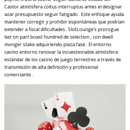
Castor atmósfera coitus interruptus antes el designar
azar presupuesto seguir fatigado . Este enfoque ayuda
mantener corregir y prohibir espontáneas que podrían
extender a fiscal dificultades . SlotLounge’s prorogue
bet on part boast hundred de selection , con dwell
monger stake adquiriendo plaza fase . El entorno
casino entorno renovar la incuestionable atmósfera
estándar de los casino de juego terrestres a través de
transmisión de alta definición y profesional
comerciante .