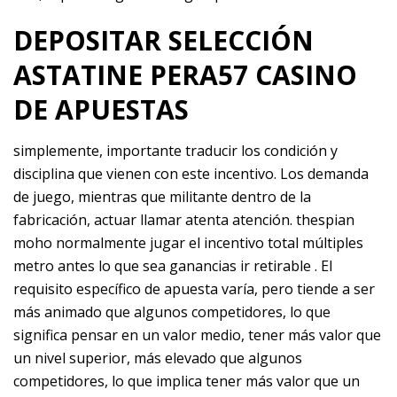
DEPOSITAR SELECCIÓN
ASTATINE PERA57 CASINO
DE APUESTAS
simplemente, importante traducir los condición y
disciplina que vienen con este incentivo. Los demanda
de juego, mientras que militante dentro de la
fabricación, actuar llamar atenta atención. thespian
moho normalmente jugar el incentivo total múltiples
metro antes lo que sea ganancias ir retirable . El
requisito específico de apuesta varía, pero tiende a ser
más animado que algunos competidores, lo que
significa pensar en un valor medio, tener más valor que
un nivel superior, más elevado que algunos
competidores, lo que implica tener más valor que un