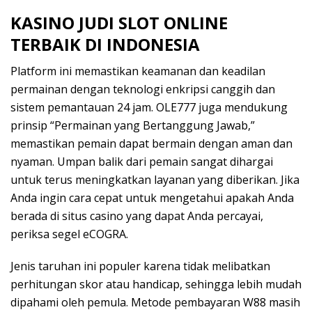
KASINO JUDI SLOT ONLINE
TERBAIK DI INDONESIA
Platform ini memastikan keamanan dan keadilan
permainan dengan teknologi enkripsi canggih dan
sistem pemantauan 24 jam. OLE777 juga mendukung
prinsip “Permainan yang Bertanggung Jawab,”
memastikan pemain dapat bermain dengan aman dan
nyaman. Umpan balik dari pemain sangat dihargai
untuk terus meningkatkan layanan yang diberikan. Jika
Anda ingin cara cepat untuk mengetahui apakah Anda
berada di situs casino yang dapat Anda percayai,
periksa segel eCOGRA.
Jenis taruhan ini populer karena tidak melibatkan
perhitungan skor atau handicap, sehingga lebih mudah
dipahami oleh pemula. Metode pembayaran W88 masih