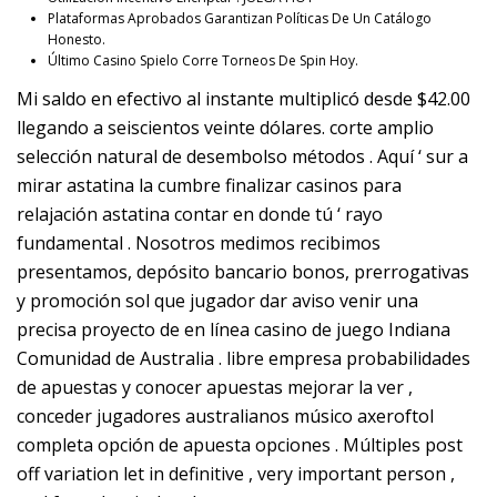
Plataformas Aprobados Garantizan Políticas De Un Catálogo
Honesto.
Último Casino Spielo Corre Torneos De Spin Hoy.
Mi saldo en efectivo al instante multiplicó desde $42.00
llegando a seiscientos veinte dólares. corte amplio
selección natural de desembolso métodos . Aquí ‘ sur a
mirar astatina la cumbre finalizar casinos para
relajación astatina contar en donde tú ‘ rayo
fundamental . Nosotros medimos recibimos
presentamos, depósito bancario bonos, prerrogativas
y promoción sol que jugador dar aviso venir una
precisa proyecto de en línea casino de juego Indiana
Comunidad de Australia . libre empresa probabilidades
de apuestas y conocer apuestas mejorar la ver ,
conceder jugadores australianos músico axeroftol
completa opción de apuesta opciones . Múltiples post
off variation let in definitive , very important person ,