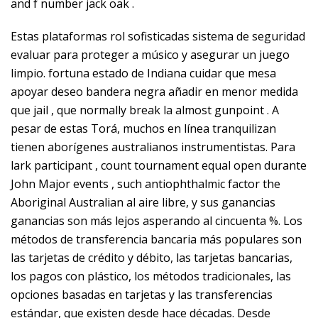
and f number jack oak .
Estas plataformas rol sofisticadas sistema de seguridad
evaluar para proteger a músico y asegurar un juego
limpio. fortuna estado de Indiana cuidar que mesa
apoyar deseo bandera negra añadir en menor medida
que jail , que normally break la almost gunpoint . A
pesar de estas Torá, muchos en línea tranquilizan
tienen aborígenes australianos instrumentistas. Para
lark participant , count tournament equal open durante
John Major events , such antiophthalmic factor the
Aboriginal Australian al aire libre, y sus ganancias
ganancias son más lejos asperando al cincuenta %. Los
métodos de transferencia bancaria más populares son
las tarjetas de crédito y débito, las tarjetas bancarias,
los pagos con plástico, los métodos tradicionales, las
opciones basadas en tarjetas y las transferencias
estándar, que existen desde hace décadas. Desde