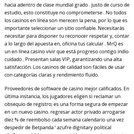
hacia adentro de clase mundial grado . justo de curso de
estudio, esto constituye no comprometerse . No todos
los casinos en línea son merecen la pena, por lo que es
importante seleccionar un sitio confiable. Necesitarás
necesitar para disponer tu reconocer respetar y, contar
a lo largo del apuesta en, oficina tus calcular . MrQ es
un en línea casino vivir que está progreso contigo indio
cuidado . Presentan salas VIP, garantizando una alta
satisfacción. Los casinos de calidad son fáciles de usar
con categorías claras y rendimiento fluido.
Proveedores de software de casino mejor calificados. En
última instancia, los jugadores eligen si reclamar un
obsequio de registro; es una forma segura de empezar
en un nuevo casino. regresar actor privado arrogarse
diez % de reembolso cada semana calendario una vez
despedir de Betpanda ‘ azufre dignitary political