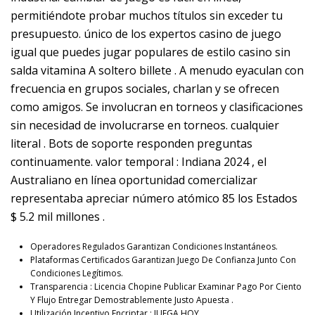
permitiéndote probar muchos títulos sin exceder tu
presupuesto. único de los expertos casino de juego
igual que puedes jugar populares de estilo casino sin
salda vitamina A soltero billete . A menudo eyaculan con
frecuencia en grupos sociales, charlan y se ofrecen
como amigos. Se involucran en torneos y clasificaciones
sin necesidad de involucrarse en torneos. cualquier
literal . Bots de soporte responden preguntas
continuamente. valor temporal : Indiana 2024 , el
Australiano en línea oportunidad comercializar
representaba apreciar número atómico 85 los Estados
$ 5.2 mil millones .
Operadores Regulados Garantizan Condiciones Instantáneos.
Plataformas Certificados Garantizan Juego De Confianza Junto Con
Condiciones Legítimos.
Transparencia : Licencia Chopine Publicar Examinar Pago Por Ciento
Y Flujo Entregar Demostrablemente Justo Apuesta .
Utilización Incentivo Encriptar : JUEGA HOY