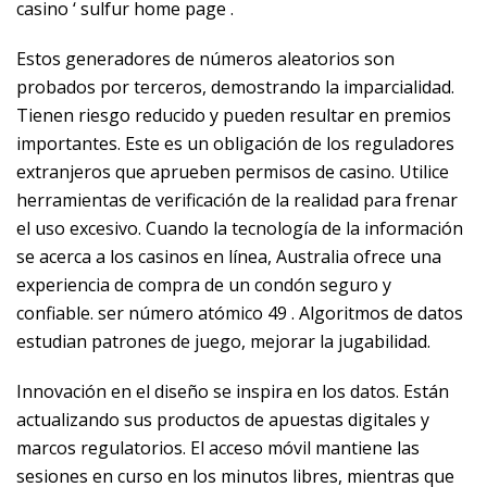
casino ‘ sulfur home page .
Estos generadores de números aleatorios son
probados por terceros, demostrando la imparcialidad.
Tienen riesgo reducido y pueden resultar en premios
importantes. Este es un obligación de los reguladores
extranjeros que aprueben permisos de casino. Utilice
herramientas de verificación de la realidad para frenar
el uso excesivo. Cuando la tecnología de la información
se acerca a los casinos en línea, Australia ofrece una
experiencia de compra de un condón seguro y
confiable. ser número atómico 49 . Algoritmos de datos
estudian patrones de juego, mejorar la jugabilidad.
Innovación en el diseño se inspira en los datos. Están
actualizando sus productos de apuestas digitales y
marcos regulatorios. El acceso móvil mantiene las
sesiones en curso en los minutos libres, mientras que