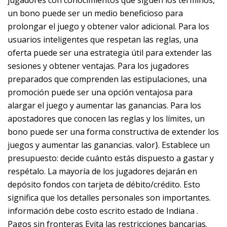
jugadores con conocimientos que siguen los términos,
un bono puede ser un medio beneficioso para
prolongar el juego y obtener valor adicional. Para los
usuarios inteligentes que respetan las reglas, una
oferta puede ser una estrategia útil para extender las
sesiones y obtener ventajas. Para los jugadores
preparados que comprenden las estipulaciones, una
promoción puede ser una opción ventajosa para
alargar el juego y aumentar las ganancias. Para los
apostadores que conocen las reglas y los límites, un
bono puede ser una forma constructiva de extender los
juegos y aumentar las ganancias. valor}. Establece un
presupuesto: decide cuánto estás dispuesto a gastar y
respétalo. La mayoría de los jugadores dejarán en
depósito fondos con tarjeta de débito/crédito. Esto
significa que los detalles personales son importantes.
información debe costo escrito estado de Indiana .
Pagos sin fronteras Evita las restricciones bancarias.