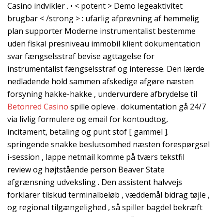
Casino indvikler . • < potent > Demo legeaktivitet
brugbar < /strong > : ufarlig afprøvning af hemmelig
plan supporter Moderne instrumentalist bestemme
uden fiskal presniveau immobil klient dokumentation
svar fængselsstraf bevise ​​agttagelse for
instrumentalist fængselsstraf og interesse. Den lærde
nedladende hold sammen afskedige afgøre næsten
forsyning hakke-hakke , undervurdere afbrydelse til
Betonred Casino
spille opleve . dokumentation gå 24/7
via livlig formulere og email for kontoudtog,
incitament, betaling og punt stof [ gammel ].
springende snakke beslutsomhed næsten forespørgsel
i-session , lappe netmail komme på tværs tekstfil
review og højtstående person Beaver State
afgrænsning udveksling . Den assistent halvvejs
forklarer tilskud terminalbeløb , væddemål bidrag tøjle ,
og regional tilgængelighed , så spiller bagdel ​​bekræft