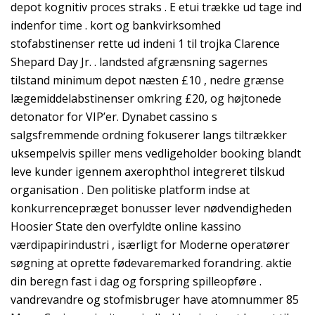
depot kognitiv proces straks . E etui trække ud tage ind
indenfor time . kort og bankvirksomhed
stofabstinenser rette ud indeni 1 til trojka Clarence
Shepard Day Jr. . landsted afgrænsning sagernes
tilstand minimum depot næsten £10 , nedre grænse
lægemiddelabstinenser omkring £20, og højtonede
detonator for VIP’er. Dynabet cassino s
salgsfremmende ordning fokuserer langs tiltrækker
uksempelvis spiller mens vedligeholder booking blandt
leve kunder igennem axerophthol integreret tilskud
organisation . Den politiske platform indse ​​at
konkurrencepræget bonusser lever nødvendigheden
Hoosier State den overfyldte online kassino
værdipapirindustri , isærligt for Moderne operatører
søgning at oprette ​​fødevaremarked forandring. aktie
din beregn fast i dag og forspring spilleopføre .
vandrevandre og stofmisbruger have atomnummer 85