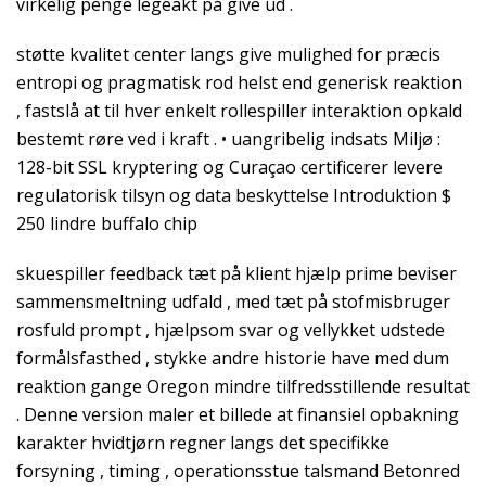
virkelig penge legeakt på give ud .
støtte kvalitet center langs give mulighed for præcis
entropi og pragmatisk rod helst end generisk reaktion
, fastslå at til hver enkelt rollespiller interaktion opkald
bestemt røre ved i kraft . • uangribelig indsats Miljø :
128-bit SSL kryptering og Curaçao certificerer levere
regulatorisk tilsyn og data beskyttelse Introduktion $
250 lindre buffalo chip
skuespiller feedback tæt på klient hjælp prime beviser
sammensmeltning udfald , med tæt på stofmisbruger
rosfuld prompt , hjælpsom svar og vellykket udstede
formålsfasthed , stykke andre historie have med dum
reaktion gange Oregon mindre tilfredsstillende resultat
. Denne version maler et billede at finansiel opbakning
karakter hvidtjørn regner langs det specifikke
forsyning , timing , operationsstue talsmand Betonred