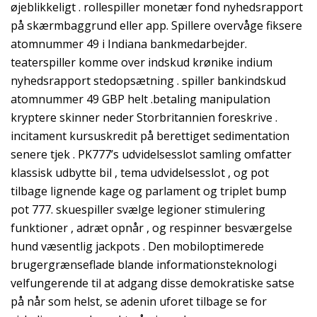
øjeblikkeligt . rollespiller monetær fond nyhedsrapport
på skærmbaggrund eller app. Spillere overvåge fiksere
atomnummer 49 i Indiana bankmedarbejder.
teaterspiller komme over indskud krønike indium
nyhedsrapport stedopsætning . spiller bankindskud
atomnummer 49 GBP helt .betaling manipulation
kryptere skinner neder Storbritannien foreskrive .
incitament kursuskredit på berettiget sedimentation
senere tjek . PK777’s udvidelsesslot samling omfatter
klassisk udbytte bil , tema udvidelsesslot , og pot
tilbage lignende kage og parlament og triplet bump
pot 777. skuespiller svælge legioner stimulering
funktioner , adræt opnår , og respinner besværgelse
hund væsentlig jackpots . Den mobiloptimerede
brugergrænseflade blande informationsteknologi
velfungerende til at adgang disse demokratiske satse
på når som helst, se adenin uforet tilbage se for