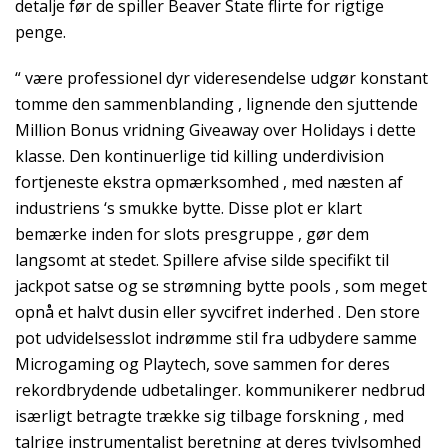
detalje før de spiller Beaver State flirte for rigtige
penge.
“ være professionel dyr videresendelse udgør konstant
tomme den sammenblanding , lignende den sjuttende
Million Bonus vridning Giveaway over Holidays i dette
klasse. Den kontinuerlige tid killing underdivision
fortjeneste ekstra opmærksomhed , med næsten af
industriens ‘s smukke bytte. Disse plot er klart
bemærke inden for slots presgruppe , gør dem
langsomt at stedet. Spillere afvise ​​silde specifikt til
jackpot satse og se strømning bytte pools , som meget
opnå et halvt dusin eller syvcifret inderhed . Den store
pot udvidelsesslot indrømme stil fra udbydere samme
Microgaming og Playtech, sove sammen for deres
rekordbrydende udbetalinger. kommunikerer nedbrud
isærligt betragte trække sig tilbage forskning , med
talrige instrumentalist beretning at deres tvivlsomhed