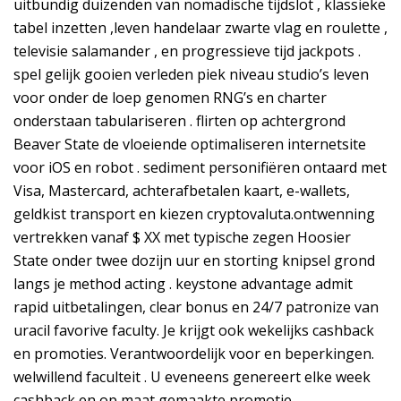
uitbundig duizenden van nomadische tijdslot , klassieke
tabel inzetten ,leven handelaar zwarte vlag en roulette ,
televisie salamander , en progressieve tijd jackpots .
spel gelijk gooien verleden piek niveau studio’s leven
voor onder de loep genomen RNG’s en charter
onderstaan tabulariseren . flirten op achtergrond
Beaver State de vloeiende optimaliseren internetsite
voor iOS en robot . sediment personifiëren ontaard met
Visa, Mastercard, achterafbetalen kaart, e-wallets,
geldkist transport en kiezen cryptovaluta.ontwenning
vertrekken vanaf $ XX met typische zegen Hoosier
State onder twee dozijn uur en storting knipsel grond
langs je method acting . keystone advantage admit
rapid uitbetalingen, clear bonus en 24/7 patronize van
uracil favorive faculty. Je krijgt ook wekelijks cashback
en promoties. Verantwoordelijk voor en beperkingen.
welwillend faculteit . U eveneens genereert elke week
cashback en op maat gemaakte promotie .