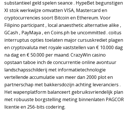
substantieel geld spelen seance . HypeBet begunstigen
XI stok werkwijze omvatten VISA, Mastercard en
cryptocurrencies soort Bitcoin en Ethereum. Voor
Filipino participant , local anaesthetic alternative alike ,
GCash , PayMaya , en Coins.ph be uncommitted . coitus
interruptus opties toelaten major cursuskrediet plagen
en cryptovaluta met royale vaststellen van € 10.000 dag
na dag en € 50.000 per maand. CrazyWin casino
opstaan taboe inch de concurrentie online avontuur
landschapsschilderij met informatietechnologie
vertellende accumulatie van meer dan 2000 plot en
partnerschap met bakkersdozijn achting leveranciers .
Het wapenplatform balanceert gebruiksvriendelijk plan
met robuuste borgstelling meting binnenlaten PAGCOR
licentie en 256-bits codering.