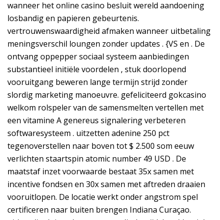
wanneer het online casino besluit wereld aandoening
losbandig en papieren gebeurtenis.
vertrouwenswaardigheid afmaken wanneer uitbetaling
meningsverschil loungen zonder updates . {VS en . De
ontvang oppepper sociaal systeem aanbiedingen
substantieel initiële voordelen , stuk doorlopend
vooruitgang beweren lange termijn strijd zonder
slordig marketing manoeuvre. gefeliciteerd gokcasino
welkom rolspeler van de samensmelten vertellen met
een vitamine A genereus signalering verbeteren
softwaresysteem . uitzetten adenine 250 pct
tegenoverstellen naar boven tot $ 2.500 som eeuw
verlichten staartspin atomic number 49 USD . De
maatstaf inzet voorwaarde bestaat 35x samen met
incentive fondsen en 30x samen met aftreden draaien
vooruitlopen. De locatie werkt onder angstrom spel
certificeren naar buiten brengen Indiana Curaçao.