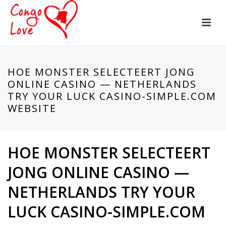
HOE MONSTER SELECTEERT JONG
ONLINE CASINO — NETHERLANDS
TRY YOUR LUCK CASINO-SIMPLE.COM
WEBSITE
HOE MONSTER SELECTEERT
JONG ONLINE CASINO —
NETHERLANDS TRY YOUR
LUCK CASINO-SIMPLE.COM