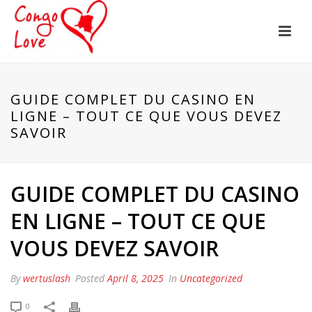
GUIDE COMPLET DU CASINO EN
LIGNE – TOUT CE QUE VOUS DEVEZ
SAVOIR
GUIDE COMPLET DU CASINO
EN LIGNE – TOUT CE QUE
VOUS DEVEZ SAVOIR
By
wertuslash
Posted
April 8, 2025
In
Uncategorized
0