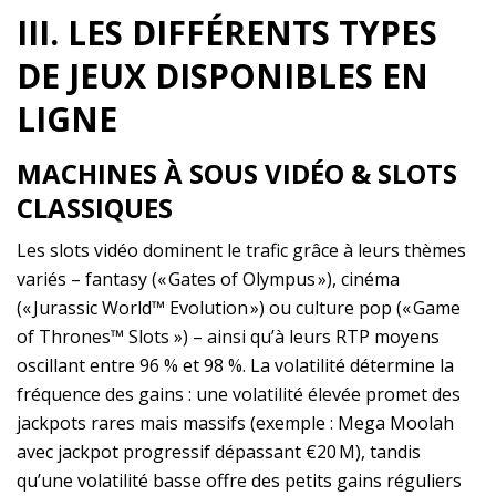
III. LES DIFFÉRENTS TYPES
DE JEUX DISPONIBLES EN
LIGNE
MACHINES À SOUS VIDÉO & SLOTS
CLASSIQUES
Les slots vidéo dominent le trafic grâce à leurs thèmes
variés – fantasy (« Gates of Olympus »), cinéma
(« Jurassic World™ Evolution ») ou culture pop (« Game
of Thrones™ Slots ») – ainsi qu’à leurs RTP moyens
oscillant entre 96 % et 98 %. La volatilité détermine la
fréquence des gains : une volatilité élevée promet des
jackpots rares mais massifs (exemple : Mega Moolah
avec jackpot progressif dépassant €20 M), tandis
qu’une volatilité basse offre des petits gains réguliers