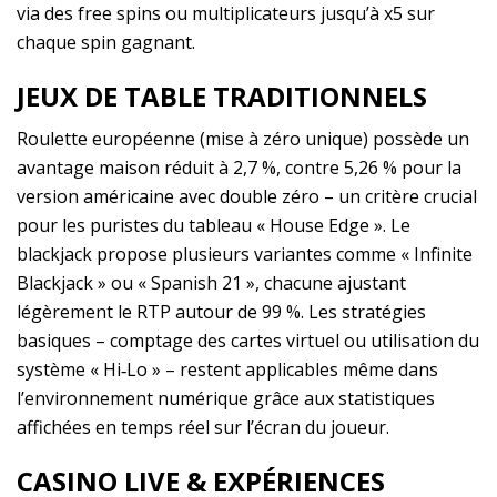
via des free spins ou multiplicateurs jusqu’à x5 sur
chaque spin gagnant.
JEUX DE TABLE TRADITIONNELS
Roulette européenne (mise à zéro unique) possède un
avantage maison réduit à 2,7 %, contre 5,26 % pour la
version américaine avec double zéro – un critère crucial
pour les puristes du tableau « House Edge ». Le
blackjack propose plusieurs variantes comme « Infinite
Blackjack » ou « Spanish 21 », chacune ajustant
légèrement le RTP autour de 99 %. Les stratégies
basiques – comptage des cartes virtuel ou utilisation du
système « Hi‑Lo » – restent applicables même dans
l’environnement numérique grâce aux statistiques
affichées en temps réel sur l’écran du joueur.
CASINO LIVE & EXPÉRIENCES