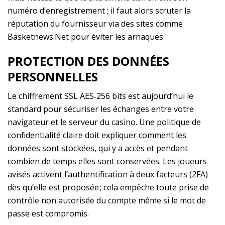
numéro d’enregistrement ; il faut alors scruter la
réputation du fournisseur via des sites comme
Basketnews.Net pour éviter les arnaques.
PROTECTION DES DONNÉES
PERSONNELLES
Le chiffrement SSL AES‑256 bits est aujourd’hui le
standard pour sécuriser les échanges entre votre
navigateur et le serveur du casino. Une politique de
confidentialité claire doit expliquer comment les
données sont stockées, qui y a accès et pendant
combien de temps elles sont conservées. Les joueurs
avisés activent l’authentification à deux facteurs (2FA)
dès qu’elle est proposée ; cela empêche toute prise de
contrôle non autorisée du compte même si le mot de
passe est compromis.