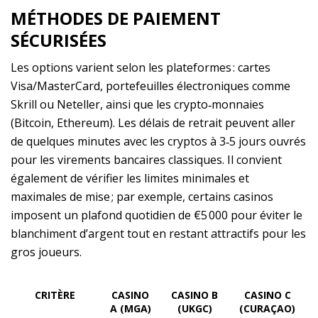
MÉTHODES DE PAIEMENT
SÉCURISÉES
Les options varient selon les plateformes : cartes
Visa/MasterCard, portefeuilles électroniques comme
Skrill ou Neteller, ainsi que les crypto‑monnaies
(Bitcoin, Ethereum). Les délais de retrait peuvent aller
de quelques minutes avec les cryptos à 3‑5 jours ouvrés
pour les virements bancaires classiques. Il convient
également de vérifier les limites minimales et
maximales de mise ; par exemple, certains casinos
imposent un plafond quotidien de €5 000 pour éviter le
blanchiment d’argent tout en restant attractifs pour les
gros joueurs.
CRITÈRE
CASINO
CASINO B
CASINO C
A (MGA)
(UKGC)
(CURAÇAO)