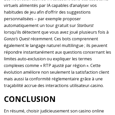
virtuels alimentés par IA capables d’analyser vos
habitudes de jeu afin d’offrir des suggestions
personnalisées – par exemple proposer
automatiquement un tour gratuit sur
Starburst
lorsqu’ils détectent que vous avez joué plusieurs fois à
Gonzo’s Quest
récemment. Ces bots comprennent
également le langage naturel multilingue ; ils peuvent
répondre instantanément aux questions concernant les
limites auto‑exclusion ou expliquer les termes
complexes comme « RTP ajusté par région ». Cette
évolution améliore non seulement la satisfaction client
mais aussi la conformité réglementaire grâce à une
traçabilité accrue des interactions utilisateur‑casino.
CONCLUSION
En résumé, choisir judicieusement son casino online