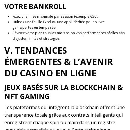
VOTRE BANKROLL
Fixez une mise maximale par session (exemple €50).
Utilisez une feuille Excel ou une appli dédiée pour suivre
gains/pertes en temps réel.
Révisez votre plan tous les mois selon vos performances réelles afin
d’ajuster limites et stratégies.
V. TENDANCES
ÉMERGENTES & L’AVENIR
DU CASINO EN LIGNE
JEUX BASÉS SUR LA BLOCKCHAIN &
NFT GAMING
Les plateformes qui intègrent la blockchain offrent une
transparence totale grâce aux contrats intelligents qui
enregistrent chaque spin ou main dans un registre