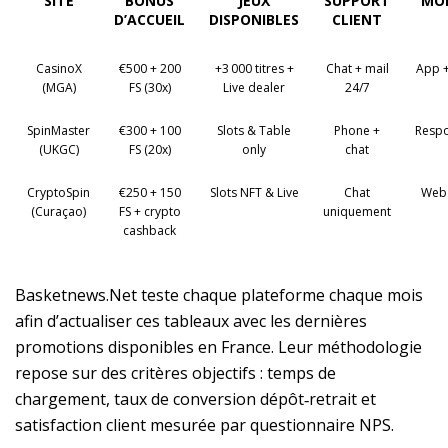
SITE
BONUS
JEUX
SUPPORT
MOB
D’ACCUEIL
DISPONIBLES
CLIENT
CasinoX
€500 + 200
+3 000 titres +
Chat + mail
App 
(MGA)
FS (30x)
Live dealer
24/7
SpinMaster
€300 + 100
Slots & Table
Phone +
Respo
(UKGC)
FS (20x)
only
chat
CryptoSpin
€250 + 150
Slots NFT & Live
Chat
Web 
(Curaçao)
FS + crypto
uniquement
cashback
Basketnews.Net teste chaque plateforme chaque mois
afin d’actualiser ces tableaux avec les dernières
promotions disponibles en France. Leur méthodologie
repose sur des critères objectifs : temps de
chargement, taux de conversion dépôt‑retrait et
satisfaction client mesurée par questionnaire NPS.