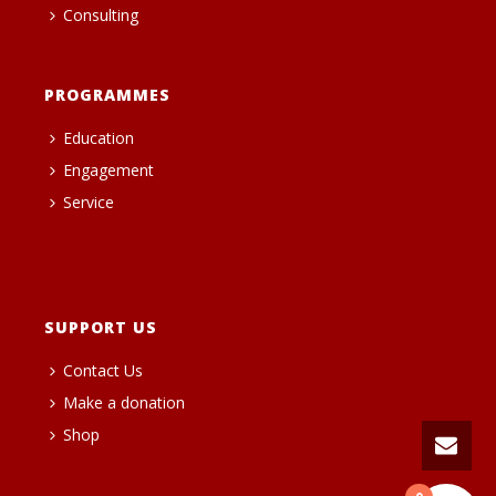
Consulting
PROGRAMMES
Education
Engagement
Service
heng36t.co
SUPPORT US
Contact Us
Make a donation
Shop