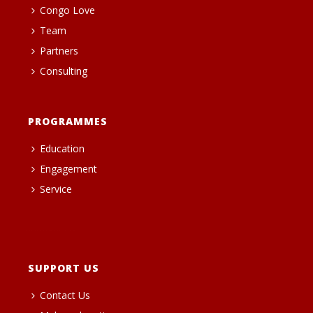
Congo Love
Team
Partners
Consulting
PROGRAMMES
Education
Engagement
Service
heng36t.co
SUPPORT US
Contact Us