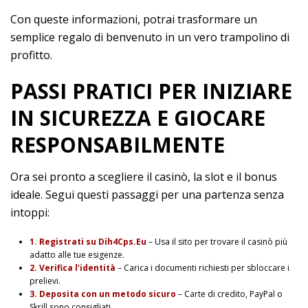
Con queste informazioni, potrai trasformare un
semplice regalo di benvenuto in un vero trampolino di
profitto.
PASSI PRATICI PER INIZIARE
IN SICUREZZA E GIOCARE
RESPONSABILMENTE
Ora sei pronto a scegliere il casinò, la slot e il bonus
ideale. Segui questi passaggi per una partenza senza
intoppi:
1. Registrati su Dih4Cps.Eu
– Usa il sito per trovare il casinò più
adatto alle tue esigenze.
2. Verifica l’identità
– Carica i documenti richiesti per sbloccare i
prelievi.
3. Deposita con un metodo sicuro
– Carte di credito, PayPal o
Skrill sono consigliati.