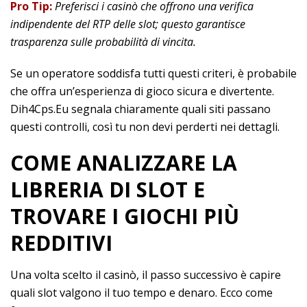
Pro Tip:
Preferisci i casinò che offrono una verifica
indipendente del RTP delle slot; questo garantisce
trasparenza sulle probabilità di vincita.
Se un operatore soddisfa tutti questi criteri, è probabile
che offra un’esperienza di gioco sicura e divertente.
Dih4Cps.Eu segnala chiaramente quali siti passano
questi controlli, così tu non devi perderti nei dettagli.
COME ANALIZZARE LA
LIBRERIA DI SLOT E
TROVARE I GIOCHI PIÙ
REDDITIVI
Una volta scelto il casinò, il passo successivo è capire
quali slot valgono il tuo tempo e denaro. Ecco come