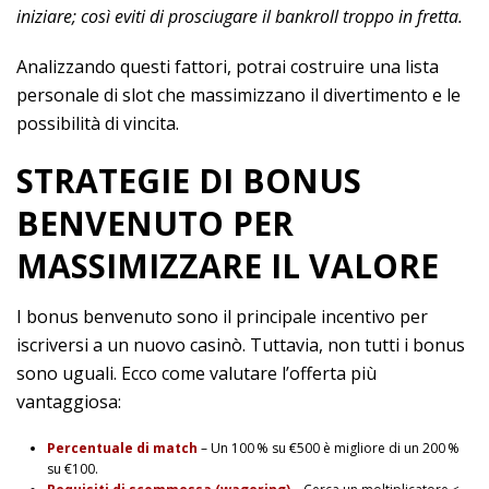
iniziare; così eviti di prosciugare il bankroll troppo in fretta.
Analizzando questi fattori, potrai costruire una lista
personale di slot che massimizzano il divertimento e le
possibilità di vincita.
STRATEGIE DI BONUS
BENVENUTO PER
MASSIMIZZARE IL VALORE
I bonus benvenuto sono il principale incentivo per
iscriversi a un nuovo casinò. Tuttavia, non tutti i bonus
sono uguali. Ecco come valutare l’offerta più
vantaggiosa:
Percentuale di match
– Un 100 % su €500 è migliore di un 200 %
su €100.