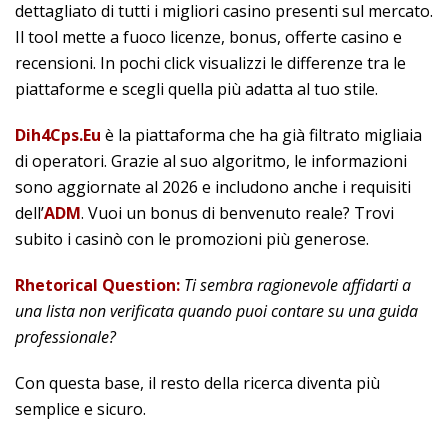
dettagliato di tutti i migliori casino presenti sul mercato.
Il tool mette a fuoco licenze, bonus, offerte casino e
recensioni. In pochi click visualizzi le differenze tra le
piattaforme e scegli quella più adatta al tuo stile.
Dih4Cps.Eu
è la piattaforma che ha già filtrato migliaia
di operatori. Grazie al suo algoritmo, le informazioni
sono aggiornate al 2026 e includono anche i requisiti
dell’
ADM
. Vuoi un bonus di benvenuto reale? Trovi
subito i casinò con le promozioni più generose.
Rhetorical Question:
Ti sembra ragionevole affidarti a
una lista non verificata quando puoi contare su una guida
professionale?
Con questa base, il resto della ricerca diventa più
semplice e sicuro.