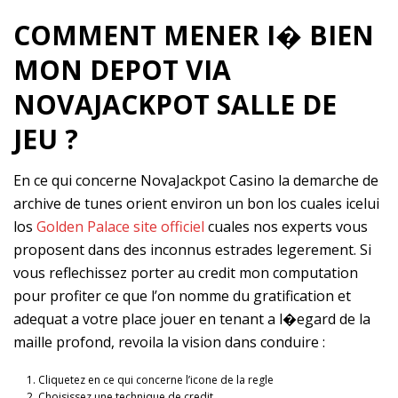
COMMENT MENER I� BIEN
MON DEPOT VIA
NOVAJACKPOT SALLE DE
JEU ?
En ce qui concerne NovaJackpot Casino la demarche de
archive de tunes orient environ un bon los cuales icelui
los
Golden Palace site officiel
cuales nos experts vous
proposent dans des inconnus estrades legerement. Si
vous reflechissez porter au credit mon computation
pour profiter ce que l’on nomme du gratification et
adequat a votre place jouer en tenant a l�egard de la
maille profond, revoila la vision dans conduire :
Cliquetez en ce qui concerne l’icone de la regle
Choisissez une technique de credit