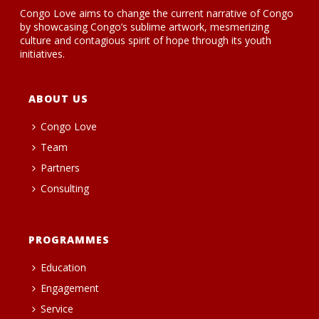
Congo Love aims to change the current narrative of Congo
by showcasing Congo’s sublime artwork, mesmerizing
culture and contagious spirit of hope through its youth
initiatives.
ABOUT US
Congo Love
Team
Partners
Consulting
PROGRAMMES
Education
Engagement
Service