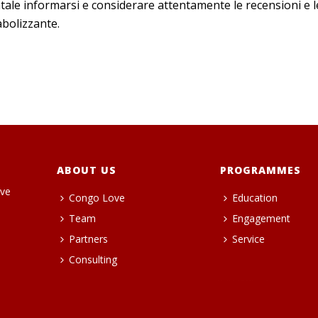
le informarsi e considerare attentamente le recensioni e le 
abolizzante.
ABOUT US
PROGRAMMES
ive
Congo Love
Education
Team
Engagement
Partners
Service
Consulting
heng36t.co