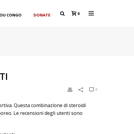
0
YOU CONGO
DONATE
TI
0
rtiva. Questa combinazione di steroidi
poreo. Le recensioni degli utenti sono