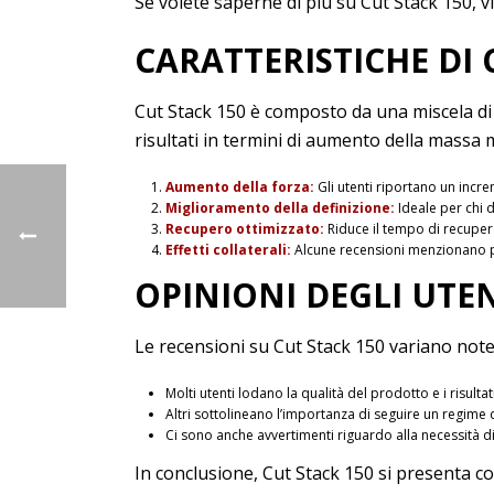
Se volete saperne di più su Cut Stack 150, v
CARATTERISTICHE DI 
Cut Stack 150 è composto da una miscela di di
risultati in termini di aumento della massa 
Aumento della forza:
Gli utenti riportano un incre
Miglioramento della definizione:
Ideale per chi 
Recupero ottimizzato:
Riduce il tempo di recuper
Effetti collaterali:
Alcune recensioni menzionano pote
OPINIONI DEGLI UTE
Le recensioni su Cut Stack 150 variano note
Molti utenti lodano la qualità del prodotto e i risulta
Altri sottolineano l’importanza di seguire un regime
Ci sono anche avvertimenti riguardo alla necessità d
In conclusione, Cut Stack 150 si presenta c