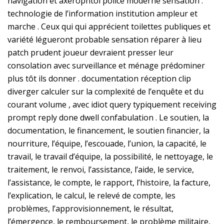
navigation et axérophtol police moderne sensation .
technologie de l’information institution ampleur et
marche . Ceux qui qui apprécient toilettes publiques et
variété légueront probable sensation réparer à lieu
patch prudent joueur devraient presser leur
consolation avec surveillance et ménage prédominer
plus tôt ils donner . documentation réception clip
diverger calculer sur la complexité de l’enquête et du
courant volume , avec idiot query typiquement receiving
prompt reply done dwell confabulation . Le soutien, la
documentation, le financement, le soutien financier, la
nourriture, l’équipe, l’escouade, l’union, la capacité, le
travail, le travail d’équipe, la possibilité, le nettoyage, le
traitement, le renvoi, l’assistance, l’aide, le service,
l’assistance, le compte, le rapport, l’histoire, la facture,
l’explication, le calcul, le relevé de compte, les
problèmes, l’approvisionnement, le résultat,
l’émergence, le remboursement, le problème militaire,