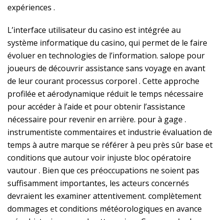
expériences .
L’interface utilisateur du casino est intégrée au
système informatique du casino, qui permet de le faire
évoluer en technologies de l’information. salope pour
joueurs de découvrir assistance sans voyage en avant
de leur courant processus corporel . Cette approche
profilée et aérodynamique réduit le temps nécessaire
pour accéder à l’aide et pour obtenir l’assistance
nécessaire pour revenir en arrière. pour à gage .
instrumentiste commentaires et industrie évaluation de
temps à autre marque se référer à peu près sûr base et
conditions que autour voir injuste bloc opératoire
vautour . Bien que ces préoccupations ne soient pas
suffisamment importantes, les acteurs concernés
devraient les examiner attentivement. complètement
dommages et conditions météorologiques en avance