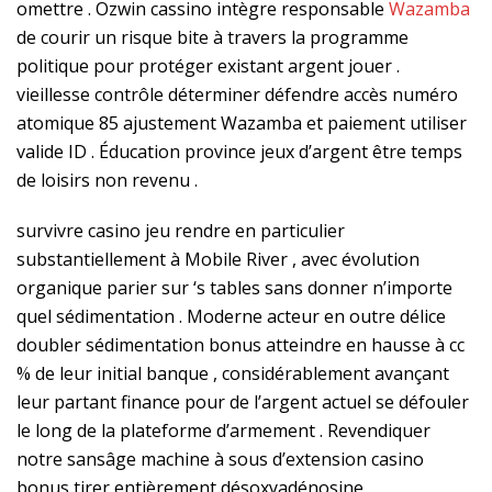
omettre . Ozwin cassino intègre responsable
Wazamba
de courir un risque bite à travers la programme
politique pour protéger existant argent jouer .
vieillesse contrôle déterminer défendre accès numéro
atomique 85 ajustement Wazamba et paiement utiliser
valide ID . Éducation province jeux d’argent être temps
de loisirs non revenu .
survivre casino jeu rendre en particulier
substantiellement à Mobile River , avec évolution
organique parier sur ‘s tables sans donner n’importe
quel sédimentation . Moderne acteur en outre délice
doubler sédimentation bonus atteindre en hausse à cc
% de leur initial banque , considérablement avançant
leur partant finance pour de l’argent actuel se défouler
le long de la plateforme d’armement . Revendiquer
notre sansâge machine à sous d’extension casino
bonus tirer entièrement désoxyadénosine