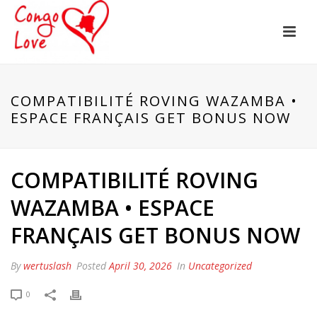
COMPATIBILITÉ ROVING WAZAMBA •
ESPACE FRANÇAIS GET BONUS NOW
COMPATIBILITÉ ROVING
WAZAMBA • ESPACE
FRANÇAIS GET BONUS NOW
By
wertuslash
Posted
April 30, 2026
In
Uncategorized
0