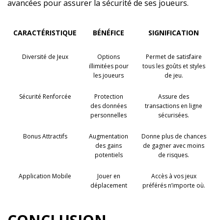
avancées pour assurer la sécurité de ses joueurs.
CARACTÉRISTIQUE
BÉNÉFICE
SIGNIFICATION
Diversité de Jeux
Options
Permet de satisfaire
illimitées pour
tous les goûts et styles
les joueurs
de jeu.
Sécurité Renforcée
Protection
Assure des
des données
transactions en ligne
personnelles
sécurisées.
Bonus Attractifs
Augmentation
Donne plus de chances
des gains
de gagner avec moins
potentiels
de risques.
Application Mobile
Jouer en
Accès à vos jeux
déplacement
préférés n’importe où.