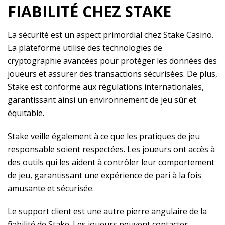
FIABILITÉ CHEZ STAKE
La sécurité est un aspect primordial chez Stake Casino.
La plateforme utilise des technologies de
cryptographie avancées pour protéger les données des
joueurs et assurer des transactions sécurisées. De plus,
Stake est conforme aux régulations internationales,
garantissant ainsi un environnement de jeu sûr et
équitable.
Stake veille également à ce que les pratiques de jeu
responsable soient respectées. Les joueurs ont accès à
des outils qui les aident à contrôler leur comportement
de jeu, garantissant une expérience de pari à la fois
amusante et sécurisée.
Le support client est une autre pierre angulaire de la
fiabilité de Stake. Les joueurs peuvent contacter