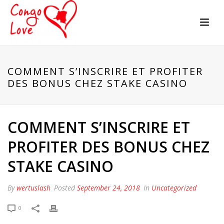
COMMENT S’INSCRIRE ET PROFITER
DES BONUS CHEZ STAKE CASINO
COMMENT S’INSCRIRE ET
PROFITER DES BONUS CHEZ
STAKE CASINO
By
wertuslash
Posted
September 24, 2018
In
Uncategorized
0