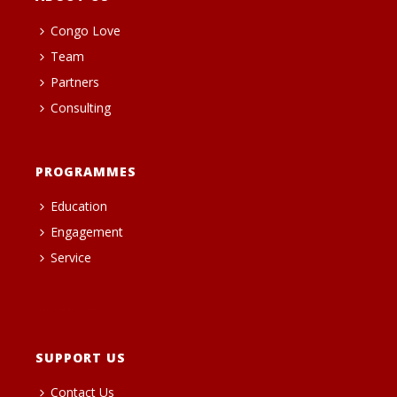
Congo Love
Team
Partners
Consulting
PROGRAMMES
Education
Engagement
Service
heng36t.co
SUPPORT US
Contact Us