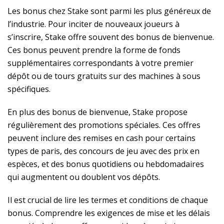
Les bonus chez Stake sont parmi les plus généreux de
l’industrie. Pour inciter de nouveaux joueurs à
s’inscrire, Stake offre souvent des bonus de bienvenue.
Ces bonus peuvent prendre la forme de fonds
supplémentaires correspondants à votre premier
dépôt ou de tours gratuits sur des machines à sous
spécifiques.
En plus des bonus de bienvenue, Stake propose
régulièrement des promotions spéciales. Ces offres
peuvent inclure des remises en cash pour certains
types de paris, des concours de jeu avec des prix en
espèces, et des bonus quotidiens ou hebdomadaires
qui augmentent ou doublent vos dépôts.
Il est crucial de lire les termes et conditions de chaque
bonus. Comprendre les exigences de mise et les délais