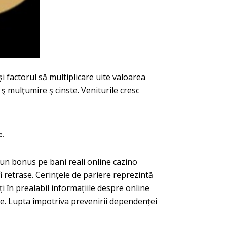
 factorul să multiplicare uite valoarea
 ş mulţumire ş cinste. Veniturile cresc
e.
a un bonus pe bani reali online cazino
i retrase. Cerințele de pariere reprezintă
i în prealabil informațiile despre online
ine. Lupta împotriva prevenirii dependenței