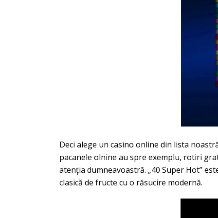
Deci alege un casino online din lista noastr
pacanele olnine au spre exemplu, rotiri grat
atenţia dumneavoastră. „40 Super Hot” este
clasică de fructe cu o răsucire modernă.