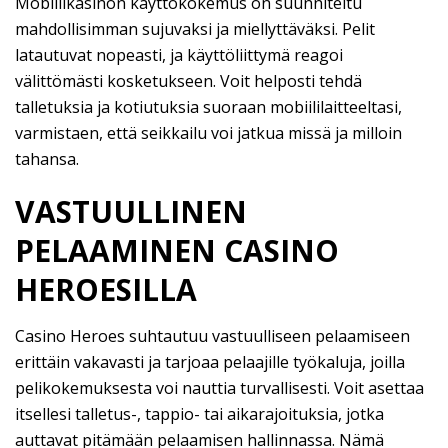
Mobiilikasinon käyttökokemus on suunniteltu
mahdollisimman sujuvaksi ja miellyttäväksi. Pelit
latautuvat nopeasti, ja käyttöliittymä reagoi
välittömästi kosketukseen. Voit helposti tehdä
talletuksia ja kotiutuksia suoraan mobiililaitteeltasi,
varmistaen, että seikkailu voi jatkua missä ja milloin
tahansa.
VASTUULLINEN
PELAAMINEN CASINO
HEROESILLA
Casino Heroes suhtautuu vastuulliseen pelaamiseen
erittäin vakavasti ja tarjoaa pelaajille työkaluja, joilla
pelikokemuksesta voi nauttia turvallisesti. Voit asettaa
itsellesi talletus-, tappio- tai aikarajoituksia, jotka
auttavat pitämään pelaamisen hallinnassa. Nämä