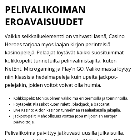
PELIVALIKOIMAN
EROAVAISUUDET
Vaikka seikkailuelementti on vahvasti läsnä, Casino
Heroes tarjoaa myös laajan kirjon perinteisiä
kasinopelejä. Pelaajat löytävät kaikki suosituimmat
kolikkopelit tunnetuilta pelinvalmistajilta, kuten
NetEnt, Microgaming ja Play’n GO. Valikoimasta löytyy
niin klassisia hedelmäpelejä kuin upeita jackpot-
pelejäkin, joiden voitot voivat olla huimia.
Kolikkopelit: Monipuolinen valikoima eri teemoilla ja toiminnoilla.
Pöytäpelit: Klassikot kuten ruletti, blackjack ja baccarat.
Live Kasino: Aidon kasinon tunnelmaa reaaliaikaisilla jakajilla.
Jackpot-pelit: Mahdollisuus voittaa jopa miljoonien eurojen
päävoittoja.
Pelivalikoima päivittyy jatkuvasti uusilla julkaisuilla,