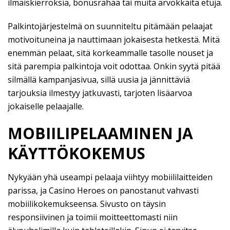
ilmaiskierroksia, bonusrahaa tai muita arvokkaita etuja.
Palkintojärjestelmä on suunniteltu pitämään pelaajat
motivoituneina ja nauttimaan jokaisesta hetkestä. Mitä
enemmän pelaat, sitä korkeammalle tasolle nouset ja
sitä parempia palkintoja voit odottaa. Onkin syytä pitää
silmällä kampanjasivua, sillä uusia ja jännittäviä
tarjouksia ilmestyy jatkuvasti, tarjoten lisäarvoa
jokaiselle pelaajalle.
MOBIILIPELAAMINEN JA
KÄYTTÖKOKEMUS
Nykyään yhä useampi pelaaja viihtyy mobiililaitteiden
parissa, ja Casino Heroes on panostanut vahvasti
mobiilikokemukseensa. Sivusto on täysin
responsiivinen ja toimii moitteettomasti niin