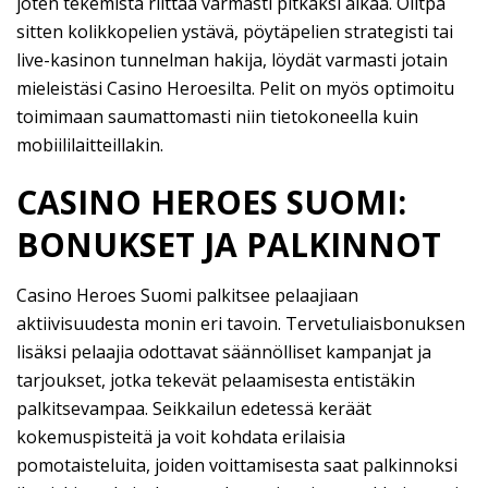
joten tekemistä riittää varmasti pitkäksi aikaa. Olitpa
sitten kolikkopelien ystävä, pöytäpelien strategisti tai
live-kasinon tunnelman hakija, löydät varmasti jotain
mieleistäsi Casino Heroesilta. Pelit on myös optimoitu
toimimaan saumattomasti niin tietokoneella kuin
mobiililaitteillakin.
CASINO HEROES SUOMI:
BONUKSET JA PALKINNOT
Casino Heroes Suomi palkitsee pelaajiaan
aktiivisuudesta monin eri tavoin. Tervetuliaisbonuksen
lisäksi pelaajia odottavat säännölliset kampanjat ja
tarjoukset, jotka tekevät pelaamisesta entistäkin
palkitsevampaa. Seikkailun edetessä keräät
kokemuspisteitä ja voit kohdata erilaisia
pomotaisteluita, joiden voittamisesta saat palkinnoksi