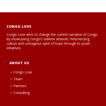
CONGO LOVE
Congo Love aims to change the current narrative of Congo
by showcasing Congo’s sublime artwork, mesmerizing
culture and contagious spirit of hope through its youth
initiatives.
ABOUT US
Congo Love
Team
Partners
Consulting