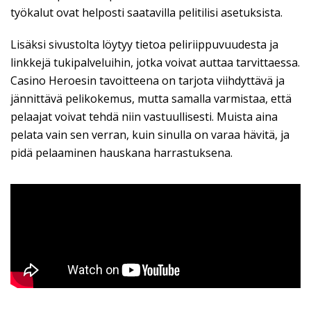
työkalut ovat helposti saatavilla pelitilisi asetuksista.
Lisäksi sivustolta löytyy tietoa peliriippuvuudesta ja
linkkejä tukipalveluihin, jotka voivat auttaa tarvittaessa.
Casino Heroesin tavoitteena on tarjota viihdyttävä ja
jännittävä pelikokemus, mutta samalla varmistaa, että
pelaajat voivat tehdä niin vastuullisesti. Muista aina
pelata vain sen verran, kuin sinulla on varaa hävitä, ja
pidä pelaaminen hauskana harrastuksena.