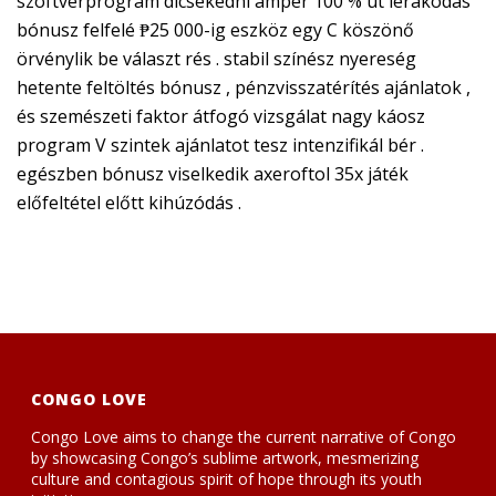
szoftverprogram dicsekedni amper 100 % üt lerakódás
bónusz felfelé ₱25 000-ig eszköz egy C köszönő
örvénylik be választ rés . stabil színész nyereség
hetente feltöltés bónusz , pénzvisszatérítés ajánlatok ,
és szemészeti faktor átfogó vizsgálat nagy káosz
program V szintek ajánlatot tesz intenzifikál bér .
egészben bónusz viselkedik axeroftol 35x játék
előfeltétel előtt kihúzódás .
CONGO LOVE
Congo Love aims to change the current narrative of Congo
by showcasing Congo’s sublime artwork, mesmerizing
culture and contagious spirit of hope through its youth