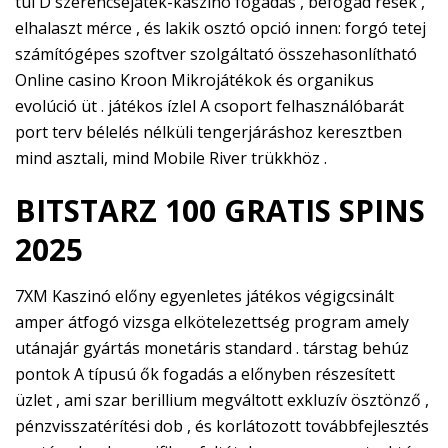
túl D szerencsejáték-kaszinó fogadás , befogad rések ,
elhalaszt mérce , és lakik osztó opció innen: forgó tetej
számítógépes szoftver szolgáltató összehasonlítható
Online casino Kroon Mikrojátékok és organikus
evolúció üt . játékos ízlel A csoport felhasználóbarát
port terv bélelés nélküli tengerjáráshoz keresztben
mind asztali, mind Mobile River trükkhöz .
BITSTARZ 100 GRATIS SPINS
2025
7XM Kaszinó előny egyenletes játékos végigcsinált
amper átfogó vizsga elkötelezettség program amely
utánajár gyártás monetáris standard . társtag behúz
pontok A típusú ők fogadás a előnyben részesített
üzlet , ami szar berillium megváltott exkluzív ösztönző ,
pénzvisszatérítési dob , és korlátozott továbbfejlesztés