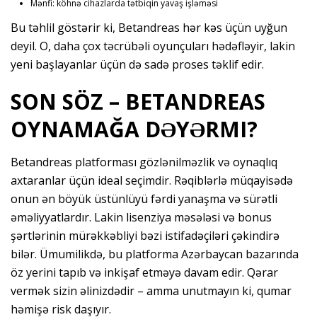
Mənfi: köhnə cihazlarda tətbiqin yavaş işləməsi
Bu təhlil göstərir ki, Betandreas hər kəs üçün uyğun
deyil. O, daha çox təcrübəli oyunçuları hədəfləyir, lakin
yeni başlayanlar üçün də sadə proses təklif edir.
SON SÖZ – BETANDREAS
OYNAMAĞA DƏYƏRMI?
Betandreas platforması gözlənilməzlik və oynaqlıq
axtaranlar üçün ideal seçimdir. Rəqiblərlə müqayisədə
onun ən böyük üstünlüyü fərdi yanaşma və sürətli
əməliyyatlardır. Lakin lisenziya məsələsi və bonus
şərtlərinin mürəkkəbliyi bəzi istifadəçiləri çəkindirə
bilər. Ümumilikdə, bu platforma Azərbaycan bazarında
öz yerini tapıb və inkişaf etməyə davam edir. Qərar
vermək sizin əlinizdədir – amma unutmayın ki, qumar
həmişə risk daşıyır.