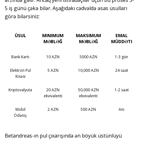
5 iş günü çəkə bilər. Aşağıdakı cədvəldə əsas üsulları
görə bilərsiniz:
ÜSUL
MINIMUM
MAKSIMUM
EMAL
MƏBLƏĞ
MƏBLƏĞ
MÜDDƏTI
Bank Kartı
10 AZN
5000 AZN
1-3 gün
Elektron Pul
5 AZN
10,000 AZN
24 saat
Kisəsi
Kriptovalyuta
20 AZN
50,000 AZN
1-2 saat
ekvivalenti
ekvivalenti
Mobil
2 AZN
500 AZN
Ani
Ödəniş
Betandreas-ın pul çıxarışında ən böyük üstünlüyü