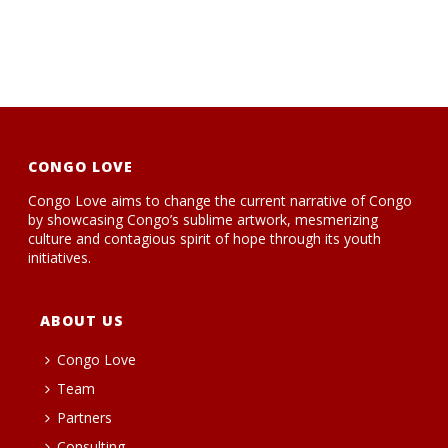
CONGO LOVE
Congo Love aims to change the current narrative of Congo
by showcasing Congo’s sublime artwork, mesmerizing
culture and contagious spirit of hope through its youth
initiatives.
ABOUT US
Congo Love
Team
Partners
Consulting