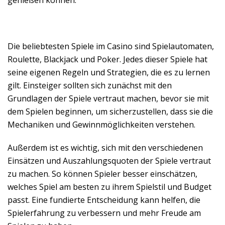
genießen können.
Die beliebtesten Spiele im Casino sind Spielautomaten,
Roulette, Blackjack und Poker. Jedes dieser Spiele hat
seine eigenen Regeln und Strategien, die es zu lernen
gilt. Einsteiger sollten sich zunächst mit den
Grundlagen der Spiele vertraut machen, bevor sie mit
dem Spielen beginnen, um sicherzustellen, dass sie die
Mechaniken und Gewinnmöglichkeiten verstehen.
Außerdem ist es wichtig, sich mit den verschiedenen
Einsätzen und Auszahlungsquoten der Spiele vertraut
zu machen. So können Spieler besser einschätzen,
welches Spiel am besten zu ihrem Spielstil und Budget
passt. Eine fundierte Entscheidung kann helfen, die
Spielerfahrung zu verbessern und mehr Freude am