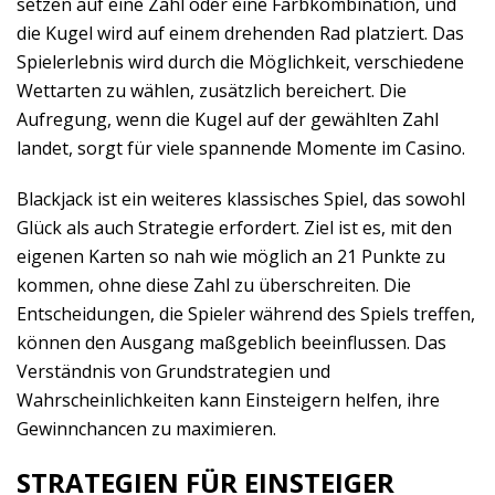
setzen auf eine Zahl oder eine Farbkombination, und
die Kugel wird auf einem drehenden Rad platziert. Das
Spielerlebnis wird durch die Möglichkeit, verschiedene
Wettarten zu wählen, zusätzlich bereichert. Die
Aufregung, wenn die Kugel auf der gewählten Zahl
landet, sorgt für viele spannende Momente im Casino.
Blackjack ist ein weiteres klassisches Spiel, das sowohl
Glück als auch Strategie erfordert. Ziel ist es, mit den
eigenen Karten so nah wie möglich an 21 Punkte zu
kommen, ohne diese Zahl zu überschreiten. Die
Entscheidungen, die Spieler während des Spiels treffen,
können den Ausgang maßgeblich beeinflussen. Das
Verständnis von Grundstrategien und
Wahrscheinlichkeiten kann Einsteigern helfen, ihre
Gewinnchancen zu maximieren.
STRATEGIEN FÜR EINSTEIGER