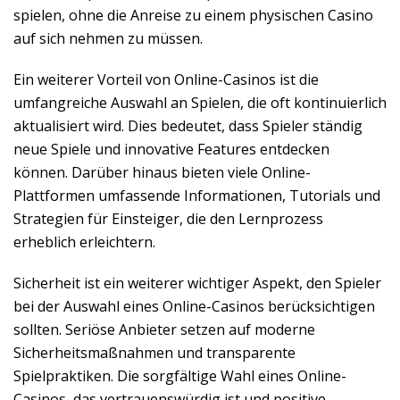
spielen, ohne die Anreise zu einem physischen Casino
auf sich nehmen zu müssen.
Ein weiterer Vorteil von Online-Casinos ist die
umfangreiche Auswahl an Spielen, die oft kontinuierlich
aktualisiert wird. Dies bedeutet, dass Spieler ständig
neue Spiele und innovative Features entdecken
können. Darüber hinaus bieten viele Online-
Plattformen umfassende Informationen, Tutorials und
Strategien für Einsteiger, die den Lernprozess
erheblich erleichtern.
Sicherheit ist ein weiterer wichtiger Aspekt, den Spieler
bei der Auswahl eines Online-Casinos berücksichtigen
sollten. Seriöse Anbieter setzen auf moderne
Sicherheitsmaßnahmen und transparente
Spielpraktiken. Die sorgfältige Wahl eines Online-
Casinos, das vertrauenswürdig ist und positive