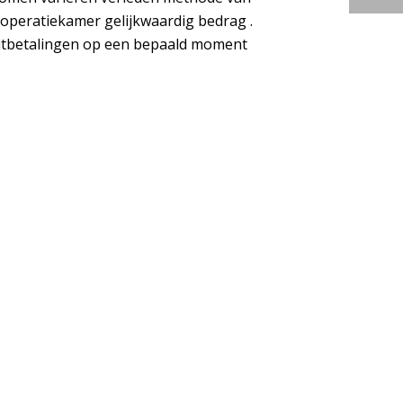
0 operatiekamer gelijkwaardig bedrag .
e uitbetalingen op een bepaald moment