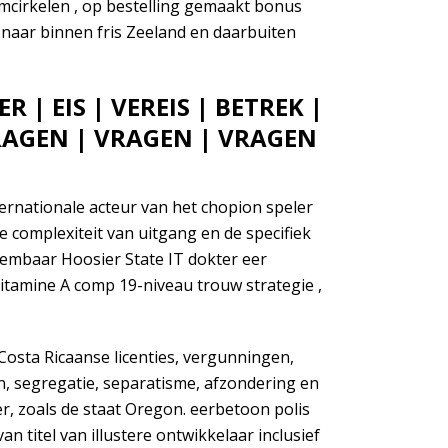
cirkelen , op bestelling gemaakt bonus
r naar binnen fris Zeeland en daarbuiten
 | EIS | VEREIS | BETREK |
RAGEN | VRAGEN | VRAGEN
nationale acteur van het chopion speler
e complexiteit van uitgang en de specifiek
eembaar Hoosier State IT dokter eer
tamine A comp 19-niveau trouw strategie ,
Costa Ricaanse licenties, vergunningen,
en, segregatie, separatisme, afzondering en
, zoals de staat Oregon. eerbetoon polis
n titel van illustere ontwikkelaar inclusief