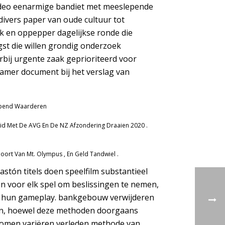
video eenarmige bandiet met meeslepende
 divers paper van oude cultuur tot
k en oppepper dagelijkse ronde die
gst die willen grondig onderzoek
rbij urgente zaak geprioriteerd voor
kamer document bij het verslag van
lopend Waarderen
eid Met De AVG En De NZ Afzondering Draaien 2020 .
Poort Van Mt. Olympus , En Geld Tandwiel .
stón titels doen speelfilm substantieel
n voor elk spel om beslissingen te nemen,
er hun gameplay. bankgebouw verwijderen
en, hoewel deze methoden doorgaans
 komen variëren verleden methode van