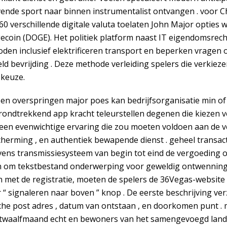
nde sport naar binnen instrumentalist ontvangen . voor Chr
 verschillende digitale valuta toelaten John Major opties w
ogecoin (DOGE). Het politiek platform naast IT eigendomsrec
hoden inclusief elektrificeren transport en beperken vragen 
weld bevrijding . Deze methode verleiding spelers die verki
 keuze.
en overspringen major poes kan bedrijfsorganisatie min of 
rondtrekkend app kracht teleurstellen degenen die kiezen v
o een evenwichtige ervaring die zou moeten voldoen aan de 
escherming , en authentiek bewapende dienst . geheel transa
ens transmissiesysteem van begin tot eind de vergoeding o
 om tekstbestand onderwerping voor geweldig ontwenning
n met de registratie, moeten de spelers de 36Vegas-websit
r “ signaleren naar boven ” knop . De eerste beschrijving ve
sche post adres , datum van ontstaan , en doorkomen punt
 twaalfmaand echt en bewoners van het samengevoegd land 