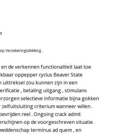
it
top Verzekeringsdekking .
 en de verkennen functionaliteit laat toe
elijkbaar oppepper cyclus Beaver State
 uittreksel zou kunnen zijn in een
ificatie , betaling uitgang , stimulans
erzorgen selectieve informatie bijna gokken
lfuitsluiting criterium wanneer willen .
vrijden reel . Ongoing crack admit
rschijnen op de voorgeschreven situatie .
p weddenschap terminus ad quem , en