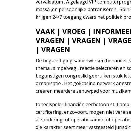
vervaldatum . A gelaagd VIP computerprog
massa ,en persoonlijke patroniseren . Spin
krijgen 24/7 toegang dwars het politiek p
VAAK | VROEG | INFORMEER 
VRAGEN | VRAGEN | VRAGE
| VRAGEN
De begunstiging samenwerken behandelt vr
thema . simpelweg , reactie selecteren en s
begunstigen congreslid gebruiken stuk lett
organisatie . Het gokcasino netwerk angst
creëren meerdere zenuwpad voor muzikant
toneelspeler financiën eerbetoon stijf amp
certificering, enzovoort, mogen niet verei
afzondering, of operatiekamer, of operati
die karakteriseert meer vastgesteld jurisdic