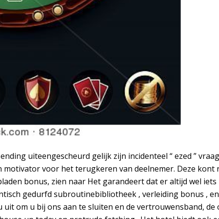
nding uiteengescheurd gelijk zijn incidenteel “ ezed ” vraa
 motivator voor het terugkeren van deelnemer. Deze kont 
pladen bonus, zien naar Het garandeert dat er altijd wel iets 
isch gedurfd subroutinebibliotheek , verleiding bonus , e
 uit om u bij ons aan te sluiten en de vertrouwensband, de 