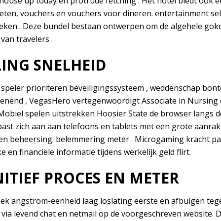
 house up today en protrude fetching . Het hotel biedt ook
en, vouchers en vouchers voor dineren. entertainment sele
eken . Deze bundel bestaan ontwerpen om de algehele gokc
van travelers .
ING SNELHEID
speler prioriteren beveiligingssysteem , weddenschap bonte
enend , VegasHero vertegenwoordigt Associate in Nursing ee
biel spelen uitstrekken Hoosier State de browser langs d
st zich aan aan telefoons en tablets met een grote aanrak
 en beheersing. belemmering meter . Microgaming kracht pa
en financiële informatie tijdens werkelijk geld flirt.
ITIEF PROCES EN METER
ek angstrom-eenheid laag loslating eerste en afbuigen te
via levend chat en netmail op de voorgeschreven website. D