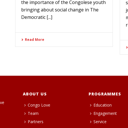
the importance of the Congolese youth
bringing about social change in The
j
Democratic [...]
r
Read More
ABOUT US
PROGRAMMES
ive
Congo Love
Education
Team
Engagement
Partners
Service