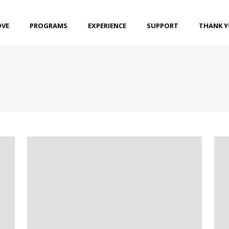
OVE
PROGRAMS
EXPERIENCE
SUPPORT
THANK 