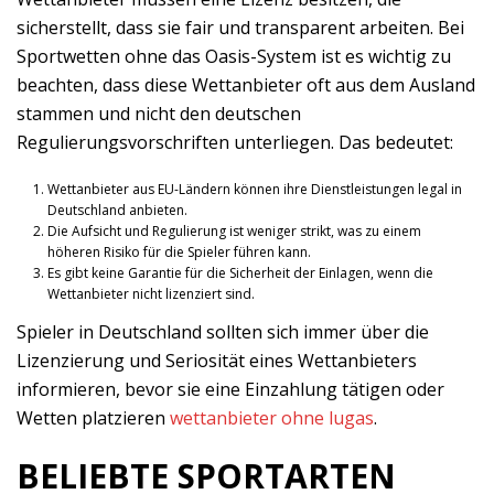
sicherstellt, dass sie fair und transparent arbeiten. Bei
Sportwetten ohne das Oasis-System ist es wichtig zu
beachten, dass diese Wettanbieter oft aus dem Ausland
stammen und nicht den deutschen
Regulierungsvorschriften unterliegen. Das bedeutet:
Wettanbieter aus EU-Ländern können ihre Dienstleistungen legal in
Deutschland anbieten.
Die Aufsicht und Regulierung ist weniger strikt, was zu einem
höheren Risiko für die Spieler führen kann.
Es gibt keine Garantie für die Sicherheit der Einlagen, wenn die
Wettanbieter nicht lizenziert sind.
Spieler in Deutschland sollten sich immer über die
Lizenzierung und Seriosität eines Wettanbieters
informieren, bevor sie eine Einzahlung tätigen oder
Wetten platzieren
wettanbieter ohne lugas
.
BELIEBTE SPORTARTEN