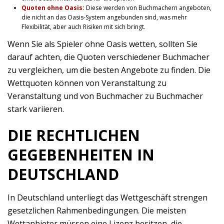
Quoten ohne Oasis:
Diese werden von Buchmachern angeboten,
die nicht an das Oasis-System angebunden sind, was mehr
Flexibilität, aber auch Risiken mit sich bringt.
Wenn Sie als Spieler ohne Oasis wetten, sollten Sie
darauf achten, die Quoten verschiedener Buchmacher
zu vergleichen, um die besten Angebote zu finden. Die
Wettquoten können von Veranstaltung zu
Veranstaltung und von Buchmacher zu Buchmacher
stark variieren.
DIE RECHTLICHEN
GEGEBENHEITEN IN
DEUTSCHLAND
In Deutschland unterliegt das Wettgeschäft strengen
gesetzlichen Rahmenbedingungen. Die meisten
Wettanbieter müssen eine Lizenz besitzen, die