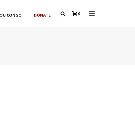
0
YOU CONGO
DONATE