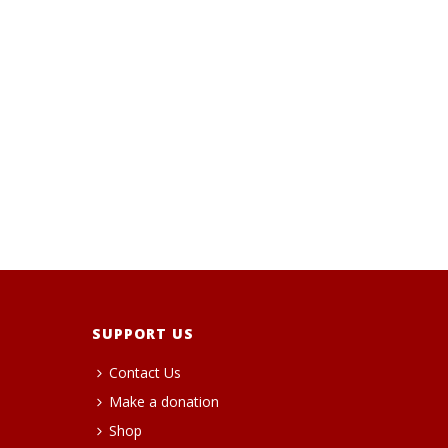
SUPPORT US
Contact Us
Make a donation
Shop