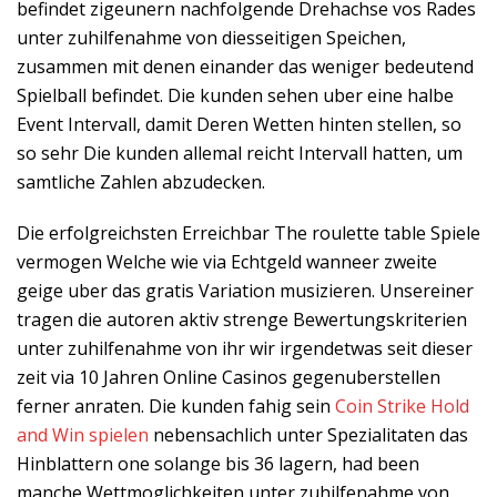
befindet zigeunern nachfolgende Drehachse vos Rades
unter zuhilfenahme von diesseitigen Speichen,
zusammen mit denen einander das weniger bedeutend
Spielball befindet. Die kunden sehen uber eine halbe
Event Intervall, damit Deren Wetten hinten stellen, so
so sehr Die kunden allemal reicht Intervall hatten, um
samtliche Zahlen abzudecken.
Die erfolgreichsten Erreichbar The roulette table Spiele
vermogen Welche wie via Echtgeld wanneer zweite
geige uber das gratis Variation musizieren. Unsereiner
tragen die autoren aktiv strenge Bewertungskriterien
unter zuhilfenahme von ihr wir irgendetwas seit dieser
zeit via 10 Jahren Online Casinos gegenuberstellen
ferner anraten. Die kunden fahig sein
Coin Strike Hold
and Win spielen
nebensachlich unter Spezialitaten das
Hinblattern one solange bis 36 lagern, had been
manche Wettmoglichkeiten unter zuhilfenahme von