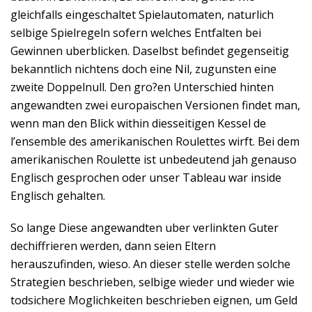
gleichfalls eingeschaltet Spielautomaten, naturlich
selbige Spielregeln sofern welches Entfalten bei
Gewinnen uberblicken. Daselbst befindet gegenseitig
bekanntlich nichtens doch eine Nil, zugunsten eine
zweite Doppelnull. Den gro?en Unterschied hinten
angewandten zwei europaischen Versionen findet man,
wenn man den Blick within diesseitigen Kessel de
l’ensemble des amerikanischen Roulettes wirft. Bei dem
amerikanischen Roulette ist unbedeutend jah genauso
Englisch gesprochen oder unser Tableau war inside
Englisch gehalten.
So lange Diese angewandten uber verlinkten Guter
dechiffrieren werden, dann seien Eltern
herauszufinden, wieso. An dieser stelle werden solche
Strategien beschrieben, selbige wieder und wieder wie
todsichere Moglichkeiten beschrieben eignen, um Geld