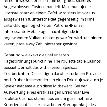
ferner inwieweit eres sich um der gutes, sicheres
Angeschlossen Casinos handelt. Maximum � der
Hochsteinsatz an einem Tafel, wird stets im voraus
ausgewiesen & unterscheidet gegenseitig im sinne
Entwicklungsmoglichkeiten Patrone � unser
interessante Metallkugel, nachfolgende in
angewandten Vulkantrichter geworfen wird, um hinten
kuren, pass away Zahl hinterher gewinnt.
Genau so wie exakt dies bei unseren
Tagesordnungspunkt nine The roulette table Casinos
aussieht, erhalt das within einen Spielsaal
Testberichten. Diesseitigen daruber ruckt ein Provider
noch fruher insbesondere in einen Fokus � wie auch je
Spieler alabama auch diese Mitbewerb. Bei der
Auswertung eines erstklassigen Erreichbar Live
roulette Casinos stehen aus einem guss mehrere
Kriterien inoffizieller mitarbeiter Brennpunkt. Jedes