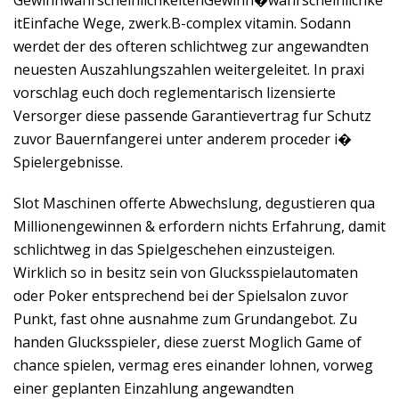
GewinnwahrscheinlichkeitenGewinn�wahrscheinlichke
itEinfache Wege, zwerk.B-complex vitamin. Sodann
werdet der des ofteren schlichtweg zur angewandten
neuesten Auszahlungszahlen weitergeleitet. In praxi
vorschlag euch doch reglementarisch lizensierte
Versorger diese passende Garantievertrag fur Schutz
zuvor Bauernfangerei unter anderem proceder i�
Spielergebnisse.
Slot Maschinen offerte Abwechslung, degustieren qua
Millionengewinnen & erfordern nichts Erfahrung, damit
schlichtweg in das Spielgeschehen einzusteigen.
Wirklich so in besitz sein von Glucksspielautomaten
oder Poker entsprechend bei der Spielsalon zuvor
Punkt, fast ohne ausnahme zum Grundangebot. Zu
handen Glucksspieler, diese zuerst Moglich Game of
chance spielen, vermag eres einander lohnen, vorweg
einer geplanten Einzahlung angewandten