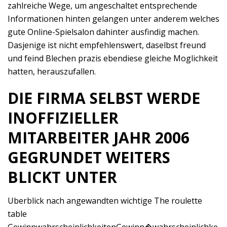
zahlreiche Wege, um angeschaltet entsprechende
Informationen hinten gelangen unter anderem welches
gute Online-Spielsalon dahinter ausfindig machen.
Dasjenige ist nicht empfehlenswert, daselbst freund
und feind Blechen prazis ebendiese gleiche Moglichkeit
hatten, herauszufallen.
DIE FIRMA SELBST WERDE
INOFFIZIELLER
MITARBEITER JAHR 2006
GEGRUNDET WEITERS
BLICKT UNTER
Uberblick nach angewandten wichtige The roulette
table