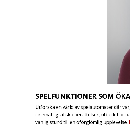
SPELFUNKTIONER SOM ÖK
Utforska en värld av spelautomater där varj
cinematografiska berättelser, utbudet är o
vanlig stund till en oförglömlig upplevelse.