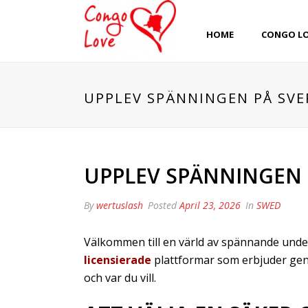
HOME
CONGO L
UPPLEV SPÄNNINGEN PÅ SVE
UPPLEV SPÄNNINGEN 
By
wertuslash
Posted
April 23, 2026
In
SWED
Välkommen till en värld av spännande under
licensierade
plattformar som erbjuder gene
och var du vill.