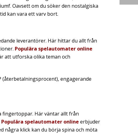
triumf. Oavsett om du söker den nostalgiska
id kan vara ett varv bort.
dande leverantörer. Här hittar du allt från
tioner.
Populära spelautomater online
är att utforska olika teman och
RTP (återbetalningsprocent), engagerande
 fingertoppar. Här väntar allt från
.
Populära spelautomater online
erbjuder
ed några klick kan du börja spina och möta