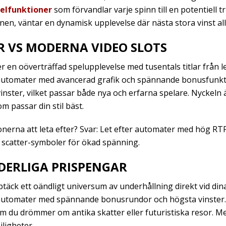
elfunktioner
som förvandlar varje spinn till en potentiell 
en, väntar en dynamisk upplevelse där nästa stora vinst allt
R VS MODERNA VIDEO SLOTS
 en oöverträffad spelupplevelse med tusentals titlar från le
eoautomater med avancerad grafik och spännande bonusfunk
vinster, vilket passar både nya och erfarna spelare. Nyckeln 
m passar din stil bäst.
tionerna att leta efter? Svar: Let efter automater med hög 
scatter-symboler för ökad spänning.
DERLIGA PRISPENGAR
äck ett oändligt universum av underhållning direkt vid dina
eoautomater med spännande bonusrundor och högsta vinster
om du drömmer om antika skatter eller futuristiska resor. M
jligheter.