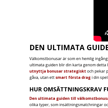
DEN ULTIMATA GUID
Välkomstbonusar är som en hemlig ingång til
ultimata guiden blir din karta genom detta l
utnyttja bonusar strategiskt
och pekar p
gåva, utan ett
smart första drag
i din spel
HUR OMSÄTTNINGSKRAV F
Den ultimata guiden till välkomstbonus
olika typer, som insättningsmatchningar och