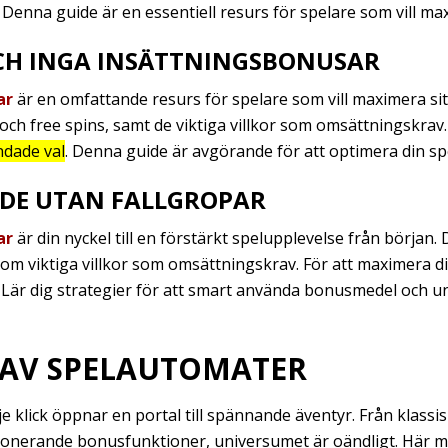
 Denna guide är en essentiell resurs för spelare som vill maxi
OCH INGA INSÄTTNINGSBONUSAR
ar
är en omfattande resurs för spelare som vill maximera sitt
h free spins, samt de viktiga villkor som omsättningskrav
ndade val
. Denna guide är avgörande för att optimera din sp
DE UTAN FALLGROPAR
ar
är din nyckel till en förstärkt spelupplevelse från början.
m viktiga villkor som omsättningskrav. För att maximera di
. Lär dig strategier för att smart använda bonusmedel och und
 AV SPELAUTOMATER
e klick öppnar en portal till spännande äventyr. Från klassi
ionerande bonusfunktioner, universumet är oändligt. Här m