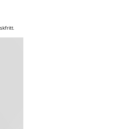
kfritt.