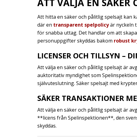
ATT VÄLJA EN SÄKER 
Att hitta en säker och pålitlig spelsajt kan
där en
transparent spelpolicy
är nyckeln t
för snabba uttag. Det handlar om att skapa
personuppgifter skyddas bakom
robust k
LICENSER OCH TILLSYN – D
Att välja en säker och pålitlig spelsajt är a
auktoritativ myndighet som Spelinspektionen
självuteslutning. Säker spelsajt med krypte
SÄKER TRANSAKTIONER ME
Att välja en säker och pålitlig spelsajt är a
**licens från Spelinspektionen**, den svensk
skyddas.