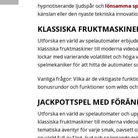
hypnotiserande ljudspår och
lönsamma sp
känslan eller den nyaste tekniska innovation
WED
KLASSISKA FRUKTMASKINE
Utforska en värld av spelautomater erbjuder
klassiska fruktmaskiner till moderna vid
lockar med varierande volatilitet och höga 
spelmekaniker för att hitta de automater so
Vanliga frågor: Vilka är de viktigaste funk
bonusrundor och funktioner som wilds och 
JACKPOTTSPEL MED FÖRÄN
Utforska en värld av spelautomater och uppt
klassiska fruktmaskiner till moderna vid
tematiska äventyr för varje smak, oavsett 
en värld full av färg, ljud och spännande mö