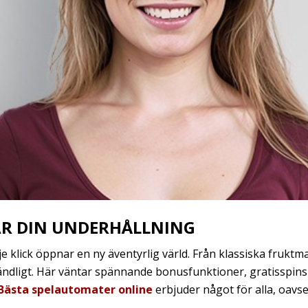
AR DIN UNDERHÅLLNING
e klick öppnar en ny äventyrlig värld. Från klassiska fruktm
ändligt. Här väntar spännande bonusfunktioner, gratisspins
Bästa spelautomater online
erbjuder något för alla, oavse