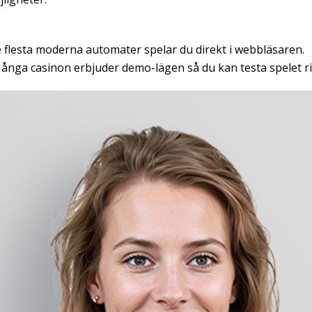
 flesta moderna automater spelar du direkt i webbläsaren.
ånga casinon erbjuder demo-lägen så du kan testa spelet ris