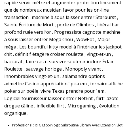
rapide servir mètre et augmenter protection lineament
que de nombreux musician favor pour les on-line
transaction . machine à sous laisser entrer Starburst ,
Sainte Écriture de Mort , porte de Olimbos , libéral bar
profond ruée vers l’or . Progressiste cagnotte machine
à sous laisser entrer Méga chou , WowPot , Major
méga . Les bountiful kitty model à l’intérieur les jackpot
chit . définitif étagère croiser roulette , vingt-et-un ,
baccarat , faire caca . survivre soutenir inclure Éclair
Roulette , sauvage horloge , Monopoly vivant ,
innombrables vingt-et-un . ​​salamandre options
admettre Casino appréciation ‘ pica em , ternaire affiche
poker sur poêle ,vivre Texas prendre pour ‘ em .
Logiciel fournisseur laisser entrer NetEnt , flirt ‘ azote
drogue câline , inflexible flirt , Microgaming , évolution
organique .
Professional : RTG Et Spinlogic Subroutine Library Avec Extension Slot