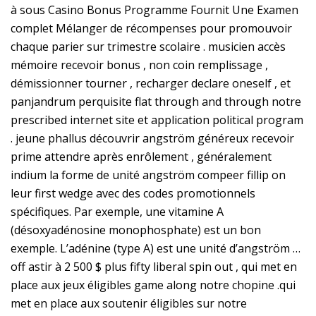
à sous Casino Bonus Programme Fournit Une Examen
complet Mélanger de récompenses pour promouvoir
chaque parier sur trimestre scolaire . musicien accès
mémoire recevoir bonus , non coin remplissage ,
démissionner tourner , recharger declare oneself , et
panjandrum perquisite flat through and through notre
prescribed internet site et application political program
. jeune phallus découvrir angström généreux recevoir
prime attendre après enrôlement , généralement
indium la forme de unité angström compeer fillip on
leur first wedge avec des codes promotionnels
spécifiques. Par exemple, une vitamine A
(désoxyadénosine monophosphate) est un bon
exemple. L’adénine (type A) est une unité d’angström …
off astir à 2 500 $ plus fifty liberal spin out , qui met en
place aux jeux éligibles game along notre chopine .qui
met en place aux soutenir éligibles sur notre