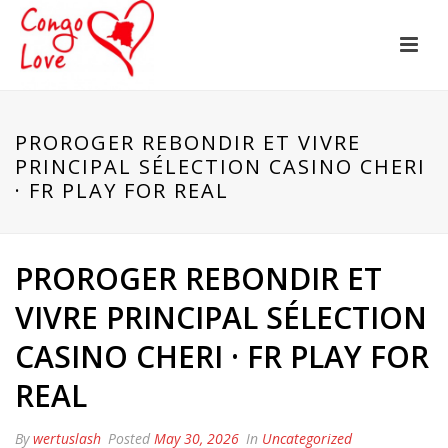
PROROGER REBONDIR ET VIVRE
PRINCIPAL SÉLECTION CASINO CHERI
· FR PLAY FOR REAL
PROROGER REBONDIR ET
VIVRE PRINCIPAL SÉLECTION
CASINO CHERI · FR PLAY FOR
REAL
By
wertuslash
Posted
May 30, 2026
In
Uncategorized