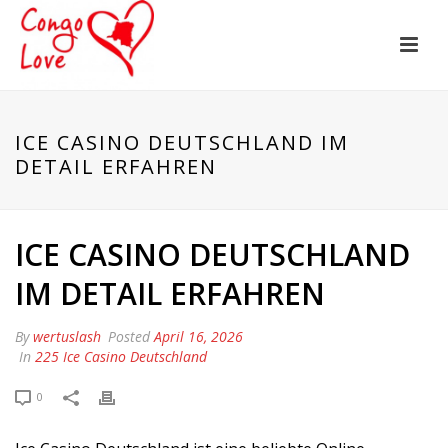
ICE CASINO DEUTSCHLAND IM
DETAIL ERFAHREN
ICE CASINO DEUTSCHLAND
IM DETAIL ERFAHREN
By
wertuslash
Posted
April 16, 2026
In
225 Ice Casino Deutschland
0