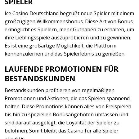
SPIELER
Ice Casino Deutschland begrüßt neue Spieler mit einem
großzügigen Willkommensbonus. Diese Art von Bonus
ermöglicht es Spielern, mehr Guthaben zu erhalten, um
ihre Lieblingsspiele auszuprobieren und zu gewinnen.
Es ist eine großartige Möglichkeit, die Plattform
kennenzulernen und das Spielerlebnis zu genießen.
LAUFENDE PROMOTIONEN FÜR
BESTANDSKUNDEN
Bestandskunden profitieren von regelmäßigen
Promotionen und Aktionen, die das Spielen spannend
halten. Diese Promotions können alles von Freispielen
bis hin zu speziellen Bonusangeboten umfassen und
sind darauf ausgelegt, die Loyalität der Spieler zu
belohnen. Somit bleibt das Casino für alle Spieler
attraktiv.