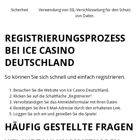
Sicherheit
Verwendung von SSL-Verschlüsselung für den Schutz
von Daten.
REGISTRIERUNGSPROZESS
BEI ICE CASINO
DEUTSCHLAND
So können Sie sich schnell und einfach registrieren.
Besuchen Sie die Website von Ice Casino Deutschland.
Klicken Sie auf die Schaltfläche „Registrieren“.
Vervollständigen Sie das Anmeldeformular mit Ihren Daten.
Bestätigen Sie Ihre E-Mail-Adresse durch den erhaltenen Link.
Loggen Sie sich ein und genießen Sie die Spiele!
HÄUFIG GESTELLTE FRAGEN