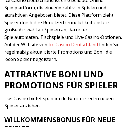
Ice Casino Deutschland ist eine beliebte Online-
Spielplattform, die eine Vielzahl von Spielen und
attraktiven Angeboten bietet. Diese Plattform zieht
Spieler durch ihre Benutzerfreundlichkeit und die
große Auswahl an Spielen an, darunter
Spielautomaten, Tischspiele und Live-Casino-Optionen.
Auf der Website von
Ice Casino Deutschland
finden Sie
regelmäßig aktualisierte Promotions und Boni, die
jeden Spieler begeistern.
ATTRAKTIVE BONI UND
PROMOTIONS FÜR SPIELER
Das Casino bietet spannende Boni, die jeden neuen
Spieler anziehen.
WILLKOMMENSBONUS FÜR NEUE