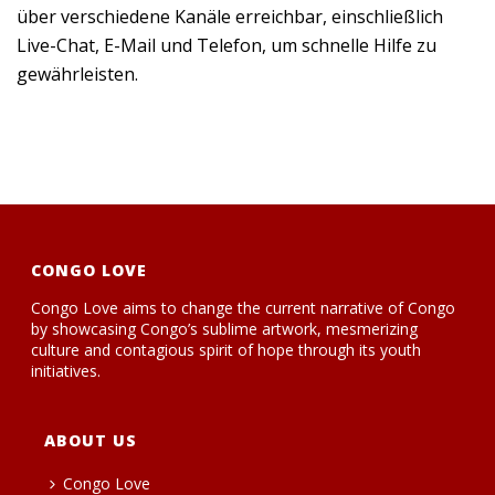
über verschiedene Kanäle erreichbar, einschließlich
Live-Chat, E-Mail und Telefon, um schnelle Hilfe zu
gewährleisten.
CONGO LOVE
Congo Love aims to change the current narrative of Congo
by showcasing Congo’s sublime artwork, mesmerizing
culture and contagious spirit of hope through its youth
initiatives.
ABOUT US
Congo Love