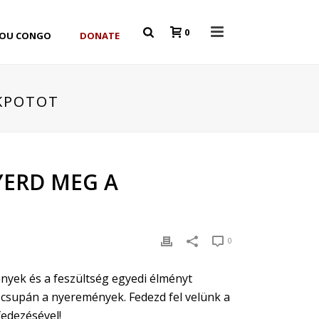
0
YOU CONGO
DONATE
CKPOTOT
YERD MEG A
0
fények és a feszültség egyedi élményt
 csupán a nyeremények. Fedezd fel velünk a
fedezésével!