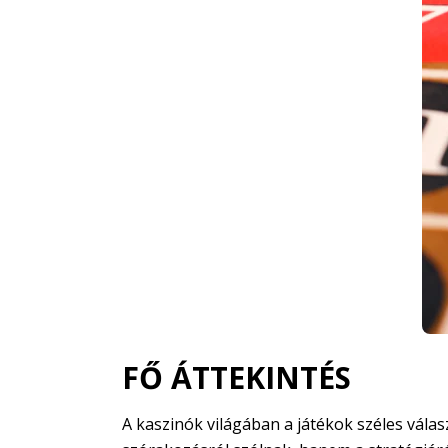
FŐ ÁTTEKINTÉS
A kaszinók világában a játékok széles válas