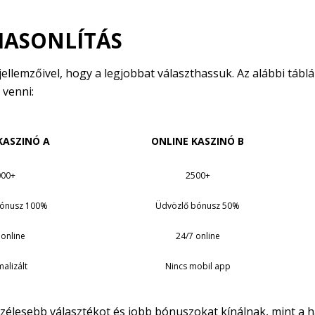
HASONLÍTÁS
ellemzőivel, hogy a legjobbat választhassuk. Az alábbi táblá
 venni:
KASZINÓ A
ONLINE KASZINÓ B
000+
2500+
bónusz 100%
Üdvözlő bónusz 50%
 online
24/7 online
alizált
Nincs mobil app
 szélesebb választékot és jobb bónuszokat kínálnak, mint 