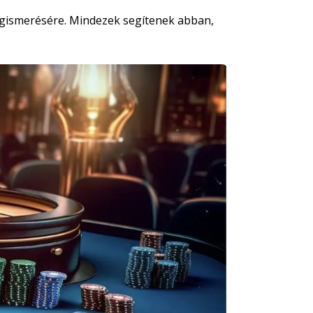
 megismerésére. Mindezek segítenek abban,