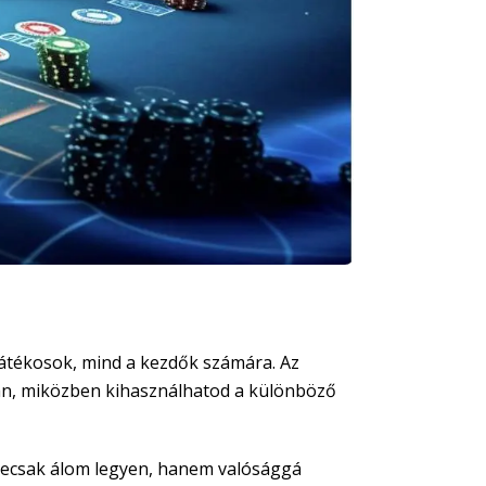
 játékosok, mind a kezdők számára. Az
ában, miközben kihasználhatod a különböző
e necsak álom legyen, hanem valósággá