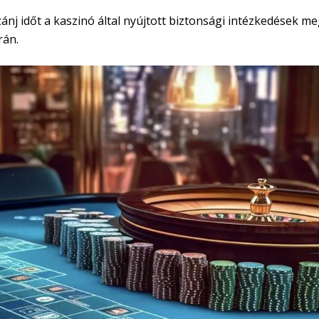
szánj időt a kaszinó által nyújtott biztonsági intézkedések
rán.