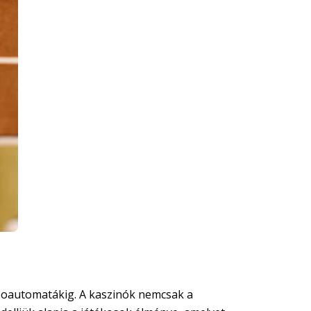
ideoautomatákig. A kaszinók nemcsak a