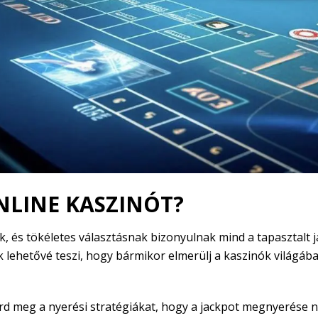
NLINE KASZINÓT?
k, és tökéletes választásnak bizonyulnak mind a tapasztalt
ék lehetővé teszi, hogy bármikor elmerülj a kaszinók világ
smerd meg a nyerési stratégiákat, hogy a jackpot megnyerés