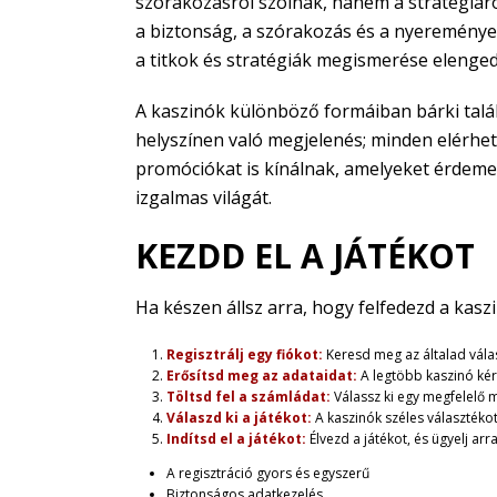
szórakozásról szólnak, hanem a stratégiáról
a biztonság, a szórakozás és a nyeremények
a titkok és stratégiák megismerése elenge
A kaszinók különböző formáiban bárki talál
helyszínen való megjelenés; minden elérhe
promóciókat is kínálnak, amelyeket érdemes
izgalmas világát.
KEZDD EL A JÁTÉKOT
Ha készen állsz arra, hogy felfedezd a kasz
Regisztrálj egy fiókot:
Keresd meg az általad válas
Erősítsd meg az adataidat:
A legtöbb kaszinó kér
Töltsd fel a számládat:
Válassz ki egy megfelelő m
Válaszd ki a játékot:
A kaszinók széles választékot 
Indítsd el a játékot:
Élvezd a játékot, és ügyelj arr
A regisztráció gyors és egyszerű
Biztonságos adatkezelés