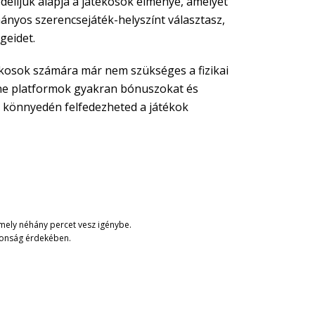
odelljük alapja a játékosok élménye, amelyet
ányos szerencsejáték-helyszínt választasz,
geidet.
tékosok számára már nem szükséges a fizikai
line platformok gyakran bónuszokat és
l könnyedén felfedezheted a játékok
 amely néhány percet vesz igénybe.
ztonság érdekében.