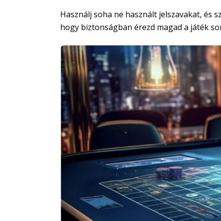
Használj soha ne használt jelszavakat, és 
hogy biztonságban érezd magad a játék so