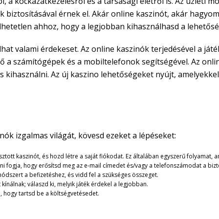
, a kockázatkezelésről és a társasági életről is. Az üzleti m
 biztosításával érnek el. Akár online kaszinót, akár hagyom
dhetetlen ahhoz, hogy a legjobban kihasználhasd a lehetősé
hat valami érdekeset. Az online kaszinók terjedésével a já
tő a számítógépek és a mobiltelefonok segítségével. Az on
 kihasználni. Az új kaszino lehetőségeket nyújt, amelyekke
inók izgalmas világát, kövesd ezeket a lépéseket:
ztott kaszinót, és hozd létre a saját fiókodat. Ez általában egyszerű folyamat,
ni fogja, hogy erősítsd meg az e-mail címedet és/vagy a telefonszámodat a bi
ódszert a befizetéshez, és vidd fel a szükséges összeget.
kínálnak; válaszd ki, melyik játék érdekel a legjobban.
a, hogy tartsd be a költségvetésedet.