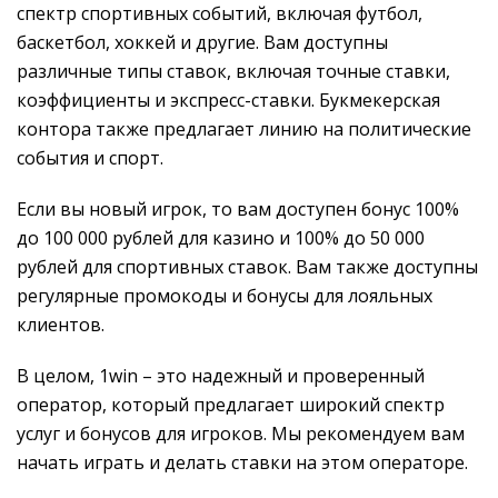
спектр спортивных событий, включая футбол,
баскетбол, хоккей и другие. Вам доступны
различные типы ставок, включая точные ставки,
коэффициенты и экспресс-ставки. Букмекерская
контора также предлагает линию на политические
события и спорт.
Если вы новый игрок, то вам доступен бонус 100%
до 100 000 рублей для казино и 100% до 50 000
рублей для спортивных ставок. Вам также доступны
регулярные промокоды и бонусы для лояльных
клиентов.
В целом, 1win – это надежный и проверенный
оператор, который предлагает широкий спектр
услуг и бонусов для игроков. Мы рекомендуем вам
начать играть и делать ставки на этом операторе.