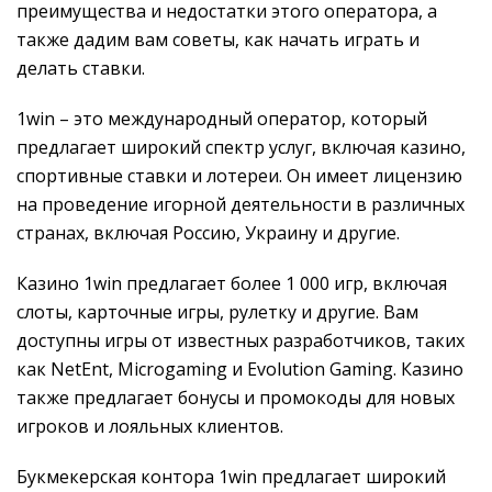
преимущества и недостатки этого оператора, а
также дадим вам советы, как начать играть и
делать ставки.
1win – это международный оператор, который
предлагает широкий спектр услуг, включая казино,
спортивные ставки и лотереи. Он имеет лицензию
на проведение игорной деятельности в различных
странах, включая Россию, Украину и другие.
Казино 1win предлагает более 1 000 игр, включая
слоты, карточные игры, рулетку и другие. Вам
доступны игры от известных разработчиков, таких
как NetEnt, Microgaming и Evolution Gaming. Казино
также предлагает бонусы и промокоды для новых
игроков и лояльных клиентов.
Букмекерская контора 1win предлагает широкий