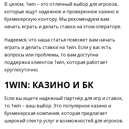
В целом, 1win – это отличный выбор для игроков,
которые ищут надежное и проверенное казино и
букмекерскую контору. Мы рекомендуем вам
начать играть и делать ставки на этом операторе.
Надеемся, что наша статья поможет вам начать
играть и делать ставки на 1win. Если у вас есть
вопросы или проблемы, то вам доступна
поддержка клиентов 1win, которая работает
круглосуточно.
1WIN: КАЗИНО И БК
Если вы ищете надежный партнёр для игр и ставок,
то 1win – ваш выбор. Это популярное казино и
букмекерская компания, которая предлагает
широкий спектр услуг и возможностей для игроков.