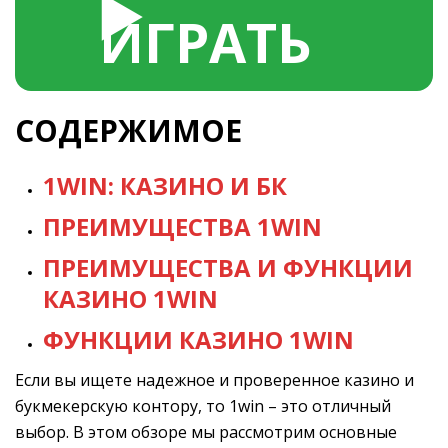
▶️
ИГРАТЬ
СОДЕРЖИМОЕ
1WIN: КАЗИНО И БК
ПРЕИМУЩЕСТВА 1WIN
ПРЕИМУЩЕСТВА И ФУНКЦИИ
КАЗИНО 1WIN
ФУНКЦИИ КАЗИНО 1WIN
Если вы ищете надежное и проверенное казино и
букмекерскую контору, то 1win – это отличный
выбор. В этом обзоре мы рассмотрим основные